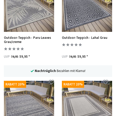
Outdoor-Teppich - Paru Leaves
Outdoor-Teppich - Lahal Grau
Grau/creme
UVP
74,95
59,95 *
UVP
74,95
59,95 *
Nachträglich
Bezahlen mit Klarna!
RABATT 20%
RABATT 20%