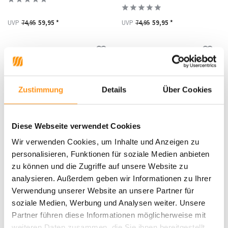
UVP
74,95
59,95 *
UVP
74,95
59,95 *
RABATT 20%
RABATT 20%
Zustimmung
Details
Über Cookies
Diese Webseite verwendet Cookies
Wir verwenden Cookies, um Inhalte und Anzeigen zu
personalisieren, Funktionen für soziale Medien anbieten
Outdoor-Teppich - Eru
Outdoor-Teppich - Eru
zu können und die Zugriffe auf unsere Website zu
Grau/beige
Beige/grau
analysieren. Außerdem geben wir Informationen zu Ihrer
Verwendung unserer Website an unsere Partner für
UVP
74,95
59,95 *
UVP
74,95
59,95 *
soziale Medien, Werbung und Analysen weiter. Unsere
Partner führen diese Informationen möglicherweise mit
weiteren Daten zusammen, die Sie ihnen bereitgestellt
RABATT 20%
RABATT 20%