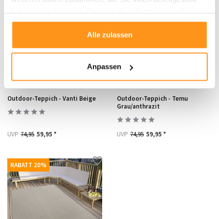
haben oder die sie im Rahmen Ihrer Nutzung der Dienste
gesammelt haben.
Alle zulassen
Anpassen
Outdoor-Teppich - Vanti Beige
Outdoor-Teppich - Temu
Grau/anthrazit
UVP
74,95
59,95 *
UVP
74,95
59,95 *
RABATT 20%