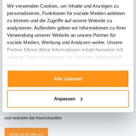
bleiben beliebt mit ihren zeitlosen Mustern und warmen Erdtönen.
Wir verwenden Cookies, um Inhalte und Anzeigen zu
Nachhaltige Materialien wie Jute und Wolle sind
personalisieren, Funktionen für soziale Medien anbieten
zu können und die Zugriffe auf unsere Website zu
analysieren. Außerdem geben wir Informationen zu Ihrer
Verwendung unserer Website an unsere Partner für
soziale Medien, Werbung und Analysen weiter. Unsere
Partner führen diese Informationen möglicherweise mit
weiteren Daten zusammen, die Sie ihnen bereitgestellt
haben oder die sie im Rahmen Ihrer Nutzung der Dienste
gesammelt haben.
Alle zulassen
Anpassen
Teppiche mit geometrischen Designs liegen im Trend und bringen eine
moderne Note. Große, oversized Modelle schaffen Komfort und Gemütlichkeit
und verändern den Raumcharakter.
Schau sie dir jetzt an!