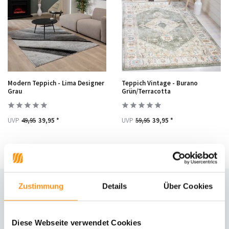
Modern Teppich - Lima Designer
Teppich Vintage - Burano
Grau
Grün/Terracotta
UVP
49,95
39,95 *
UVP
59,95
39,95 *
Zustimmung
Details
Über Cookies
Die neuesten Teppich-Trends
Teppiche im Japandi-Stil kombinieren schlichte Eleganz mit natürlichen
Diese Webseite verwendet Cookies
Materialien und gedeckten Farben wie Beige und Taupe. Vintage-Teppiche