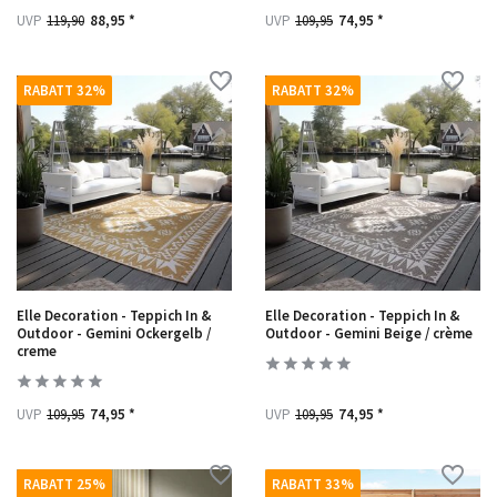
UVP
119,90
88,95 *
UVP
109,95
74,95 *
RABATT 32%
RABATT 32%
Elle Decoration - Teppich In &
Elle Decoration - Teppich In &
Outdoor - Gemini Ockergelb /
Outdoor - Gemini Beige / crème
creme
UVP
109,95
74,95 *
UVP
109,95
74,95 *
RABATT 25%
RABATT 33%