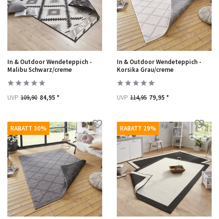
In & Outdoor Wendeteppich -
In & Outdoor Wendeteppich -
Malibu Schwarz/creme
Korsika Grau/creme
UVP
109,90
84,95 *
UVP
114,95
79,95 *
RABATT 30%
RABATT 29%