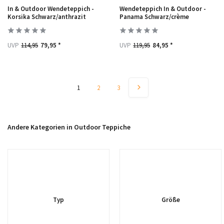
In & Outdoor Wendeteppich -
Wendeteppich In & Outdoor -
Korsika Schwarz/anthrazit
Panama Schwarz/crème
UVP
114,95
79,95 *
UVP
119,95
84,95 *
1
2
3
Andere Kategorien in Outdoor Teppiche
Typ
Größe