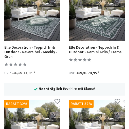
Elle Decoration - Teppich In &
Elle Decoration - Teppich In &
Outdoor - Reversibel - Meekly -
Outdoor - Gemini Grün / Creme
Grün
UVP
109,95
74,95 *
UVP
109,95
74,95 *
Nachträglich
Bezahlen mit Klarna!
RABATT 32%
RABATT 32%