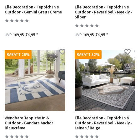
Elle Decoration - Teppich In &
Elle Decoration - Teppich In &
Outdoor - Gemini Grau / Creme
Outdoor - Reversibel - Meekly -
Silber
UVP
109,95
74,95 *
UVP
109,95
74,95 *
RABATT 26%
RABATT 32%
Wendbare Teppiche In &
Elle Decoration - Teppich In &
Outdoor - Gandara Anchor
Outdoor - Reversibel - Meekly -
Blau/crème
Leinen / Beige