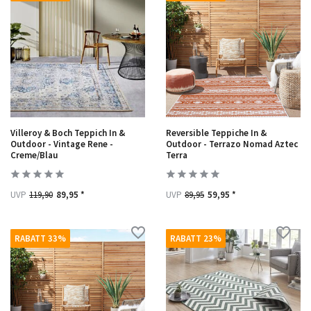
Villeroy & Boch Teppich In &
Reversible Teppiche In &
Outdoor - Vintage Rene -
Outdoor - Terrazo Nomad Aztec
Creme/Blau
Terra
UVP
119,90
89,95 *
UVP
89,95
59,95 *
RABATT 33%
RABATT 23%