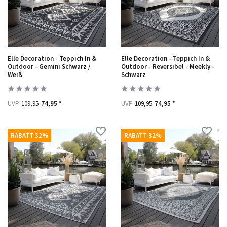
Elle Decoration - Teppich In &
Elle Decoration - Teppich In &
Outdoor - Gemini Schwarz /
Outdoor - Reversibel - Meekly -
Weiß
Schwarz
UVP
109,95
74,95 *
UVP
109,95
74,95 *
RABATT 32%
RABATT 32%