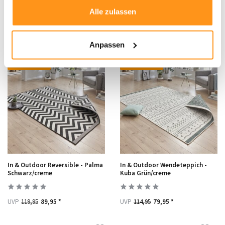
Terrazo Beige/natural
Palma Blau/creme
Alle zulassen
UVP
89,95
59,95 *
UVP
109,90
84,95 *
Anpassen
RABATT 25%
RABATT 30%
In & Outdoor Reversible - Palma
In & Outdoor Wendeteppich -
Schwarz/creme
Kuba Grün/creme
UVP
119,95
89,95 *
UVP
114,95
79,95 *