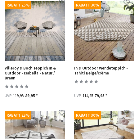
RABATT 25%
RABATT 30%
Villeroy & Boch Teppich In &
In & Outdoor Wendeteppich -
Outdoor - Isabella - Natur /
Tahiti Beige/crème
Braun
UVP
119,95
89,95 *
UVP
114,95
79,95 *
RABATT 23%
RABATT 30%