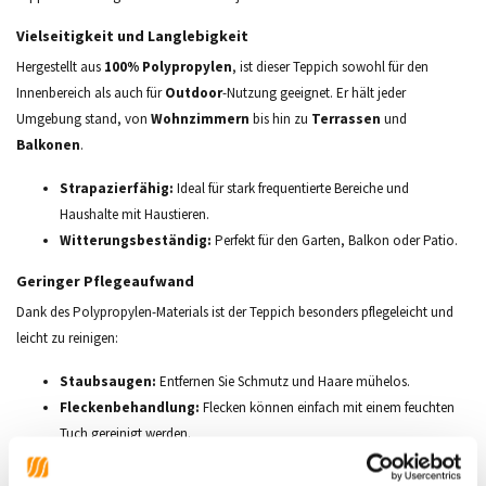
Vielseitigkeit und Langlebigkeit
Hergestellt aus
100% Polypropylen
, ist dieser Teppich sowohl für den
Innenbereich als auch für
Outdoor
-Nutzung geeignet. Er hält jeder
Umgebung stand, von
Wohnzimmern
bis hin zu
Terrassen
und
Balkonen
.
Strapazierfähig:
Ideal für stark frequentierte Bereiche und
Haushalte mit Haustieren.
Witterungsbeständig:
Perfekt für den Garten, Balkon oder Patio.
Geringer Pflegeaufwand
Dank des Polypropylen-Materials ist der Teppich besonders pflegeleicht und
leicht zu reinigen:
Staubsaugen:
Entfernen Sie Schmutz und Haare mühelos.
Fleckenbehandlung:
Flecken können einfach mit einem feuchten
Tuch gereinigt werden.
Modernes Design