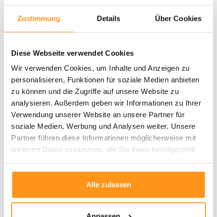
Der
Clyde Teppich
beeindruckt durch moderne, abstrakte Muster, die Ihrem
Zustimmung
Details
Über Cookies
Raum eine
stimmungsvolle Atmosphäre
verleihen. Besonders passend
zum
Bohemian-Stil
, bringt der Teppich eine entspannte, aber dennoch
stylische Note in Ihr Zuhause oder Ihren Außenbereich.
Diese Webseite verwendet Cookies
Eigenschaften:
Wir verwenden Cookies, um Inhalte und Anzeigen zu
Florhöhe:
6 mm – ideal für stark frequentierte Bereiche
personalisieren, Funktionen für soziale Medien anbieten
Rückseite:
Latexrückseite mit Anti-Rutsch-Beschichtung
zu können und die Zugriffe auf unsere Website zu
Pflege:
Staub und Haare lassen sich leicht entfernen; Flecken mit
analysieren. Außerdem geben wir Informationen zu Ihrer
einem feuchten Tuch abwischen
Verwendung unserer Website an unsere Partner für
Geeignet für Haustiere:
Perfekt für Haushalte mit Tieren geeignet
soziale Medien, Werbung und Analysen weiter. Unsere
Herstellungsland:
Belgien
Partner führen diese Informationen möglicherweise mit
Material:
Polypropylen
weiteren Daten zusammen, die Sie ihnen bereitgestellt
Fußbodenheizung:
Geeignet
haben oder die sie im Rahmen Ihrer Nutzung der Dienste
Produktionsmethode:
Gewebt
gesammelt haben.
Alle zulassen
Warum der Clyde Teppich?
Dieser Teppich bietet die ideale Kombination aus
Vielseitigkeit
,
Pflegeleichtigkeit
und
modernem Design
.
Bestellen Sie jetzt
und
Anpassen