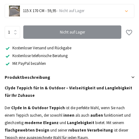
115 X 170 CM - 59,95
- Nicht auf Lager
Nicht auf Lager
Nicht auf Lager
Nicht auf Lager
Kostenloser Versand und Rückgabe
Kostenlose telefonische Beratung
Nicht auf Lager
Mit PayPal bezahlen
Nicht auf Lager
Produktbeschreibung
Nicht auf Lager
Clyde Teppich für In & Outdoor – Vielseitigkeit und Langlebigkeit
für Ihr Zuhause
Der
Clyde In & Outdoor Teppich
ist die perfekte Wahl, wenn Sie nach
einem Teppich suchen, der sowohl
innen
als auch
außen
funktioniert und
gleichzeitig
moderne Eleganz
und
Langlebigkeit
bietet. Mit seinem
flachgewebten Design
und seiner
robusten Verarbeitung
ist dieser
Teppich eine ausgezeichnete Wahl für jeden Raum.