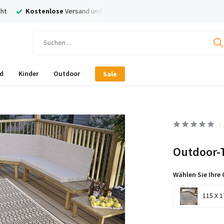
ht
Kostenlose
Versand und Rückversand
Nachträglich
Bezahl
d
Kinder
Outdoor
Sale
Outdoor-T
Wählen Sie Ihre 
115 X 1