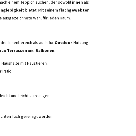
 nach einem Teppich suchen, der sowohl
innen
als
anglebigkeit
bietet. Mit seinem
flachgewebten
ne ausgezeichnete Wahl für jeden Raum.
r den Innenbereich als auch für
Outdoor
-Nutzung
n zu
Terrassen
und
Balkonen
.
d Haushalte mit Haustieren.
 Patio.
icht und leicht zu reinigen:
chten Tuch gereinigt werden.