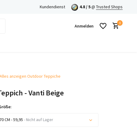
en mit Klarna!
Kundendienst
4.8 / 5
@
Trusted Shops
0
Anmelden
Alles anzeigen Outdoor Teppiche
Benutzerkonto anlegen
eppich - Vanti Beige
Benutzerkonto anlegen
Größe:
70 CM - 59,95
- Nicht auf Lager
Nicht auf Lager