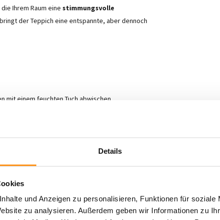
 die Ihrem Raum eine
stimmungsvolle
 bringt der Teppich eine entspannte, aber dennoch
ken mit einem feuchten Tuch abwischen
geeignet
Details
Cookies
nhalte und Anzeigen zu personalisieren, Funktionen für soziale
flegeleichtigkeit
und
modernem Design
.
Website zu analysieren. Außerdem geben wir Informationen zu I
nen- oder Außenbereich!