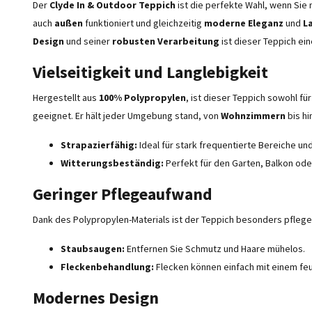
Der
Clyde In & Outdoor Teppich
ist die perfekte Wahl, wenn Sie
auch
außen
funktioniert und gleichzeitig
moderne Eleganz
und
L
Design
und seiner
robusten Verarbeitung
ist dieser Teppich ei
Vielseitigkeit und Langlebigkeit
Hergestellt aus
100% Polypropylen
, ist dieser Teppich sowohl fü
geeignet. Er hält jeder Umgebung stand, von
Wohnzimmern
bis hi
Strapazierfähig:
Ideal für stark frequentierte Bereiche un
Witterungsbeständig:
Perfekt für den Garten, Balkon oder
Geringer Pflegeaufwand
Dank des Polypropylen-Materials ist der Teppich besonders pflegele
Staubsaugen:
Entfernen Sie Schmutz und Haare mühelos.
Fleckenbehandlung:
Flecken können einfach mit einem feu
Modernes Design