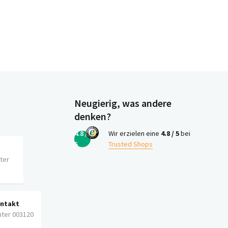
Neugierig, was andere
denken?
4.8 /
Wir erzielen eine
4.8 / 5
bei
5
Trusted Shops
iter
ontakt
nter 003120