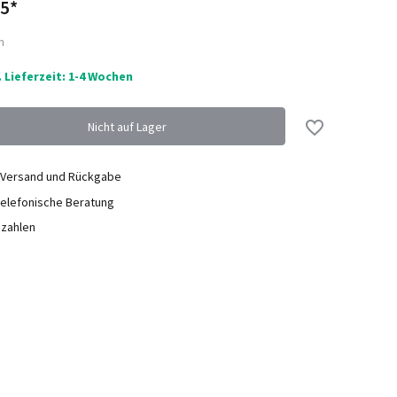
5*
Nicht auf Lager
n
. Lieferzeit: 1-4 Wochen
Nicht auf Lager
Nicht auf Lager
Nicht auf Lager
Nicht auf Lager
 Versand und Rückgabe
elefonische Beratung
ezahlen