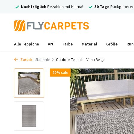
rsand
Nachträglich
Bezahlen mit Klarna!
30 Tage
Rückgaberec
Alle Teppiche
Art
Farbe
Material
Größe
Run
Zurück
Startseite
Outdoor-Teppich - Vanti Beige
20% sale