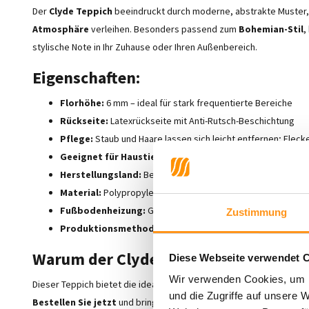
Der
Clyde Teppich
beeindruckt durch moderne, abstrakte Muster,
Atmosphäre
verleihen. Besonders passend zum
Bohemian-Stil
,
stylische Note in Ihr Zuhause oder Ihren Außenbereich.
Eigenschaften:
Florhöhe:
6 mm – ideal für stark frequentierte Bereiche
Rückseite:
Latexrückseite mit Anti-Rutsch-Beschichtung
Pflege:
Staub und Haare lassen sich leicht entfernen; Flec
Geeignet für Haustiere:
Perfekt für Haushalte mit Tieren 
Herstellungsland:
Belgien
Material:
Polypropylen
Fußbodenheizung:
Geeignet
Zustimmung
Produktionsmethode:
Gewebt
Warum der Clyde Teppich?
Diese Webseite verwendet 
Wir verwenden Cookies, um I
Dieser Teppich bietet die ideale Kombination aus
Vielseitigkeit
,
P
und die Zugriffe auf unsere 
Bestellen Sie jetzt
und bringen Sie
Stil
und
Komfort
in Ihren In