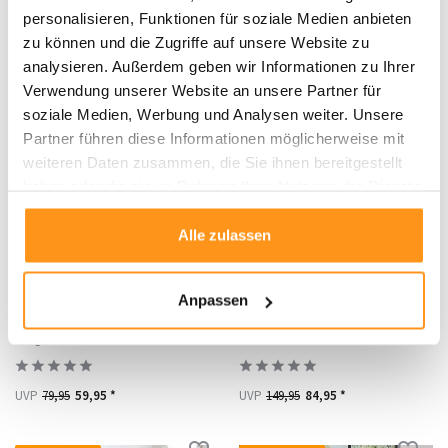
personalisieren, Funktionen für soziale Medien anbieten
zu können und die Zugriffe auf unsere Website zu
UVP
269,95
79,95 *
UVP
54,95
39,95 *
analysieren. Außerdem geben wir Informationen zu Ihrer
Verwendung unserer Website an unsere Partner für
soziale Medien, Werbung und Analysen weiter. Unsere
RABATT 25%
RABATT 43%
Partner führen diese Informationen möglicherweise mit
weiteren Daten zusammen, die Sie ihnen bereitgestellt
haben oder die sie im Rahmen Ihrer Nutzung der Dienste
gesammelt haben.
Alle zulassen
Anpassen
Teppich Modern - Evora
Japandi Hochflorteppich -
Beige/Creme
Bohemian Arches Creme
UVP
79,95
59,95 *
UVP
149,95
84,95 *