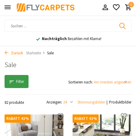
0
30 Tage
Rückgaberecht
Zurück
Startseite
Sale
Sale
Filter
Sortieren nach:
Anzeigen:
Stimmungsbilder
Produktbilder
82 produkte
RABATT 43%
RABATT 43%