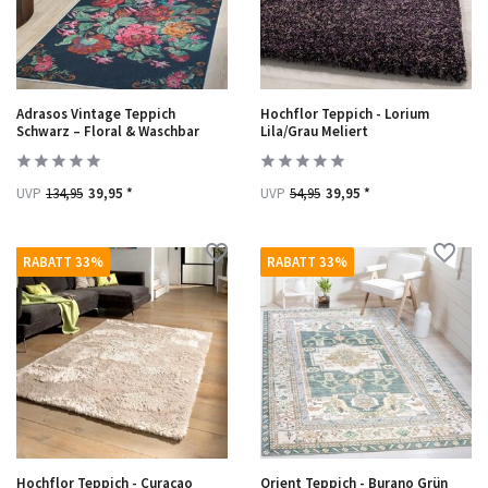
Adrasos Vintage Teppich
Hochflor Teppich - Lorium
Schwarz – Floral & Waschbar
Lila/Grau Meliert
UVP
134,95
39,95 *
UVP
54,95
39,95 *
RABATT 33%
RABATT 33%
Hochflor Teppich - Curacao
Orient Teppich - Burano Grün