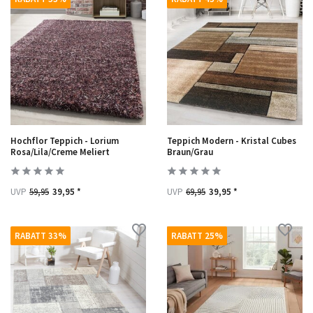
Hochflor Teppich - Lorium
Teppich Modern - Kristal Cubes
Rosa/Lila/Creme Meliert
Braun/Grau
UVP
59,95
39,95 *
UVP
69,95
39,95 *
RABATT 33%
RABATT 25%