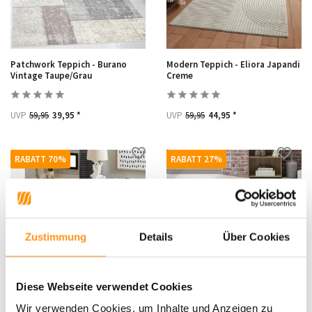
Patchwork Teppich - Burano
Modern Teppich - Eliora Japandi
Vintage Taupe/Grau
Creme
UVP
59,95
39,95 *
UVP
59,95
44,95 *
RABATT 70%
RABATT 27%
Zustimmung
Details
Über Cookies
Diese Webseite verwendet Cookies
Adrasos Patchwork-Teppich
Hochflor Teppich - Lorium
Wir verwenden Cookies, um Inhalte und Anzeigen zu
Schwarz – Floral & Waschbar
Anthrazit/Weiß/Grau Meliert