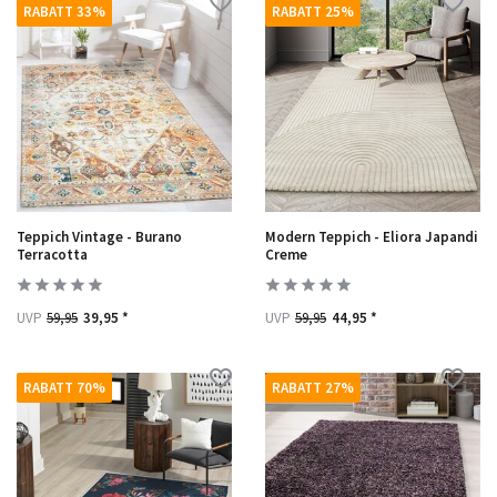
RABATT 33%
RABATT 25%
Teppich Vintage - Burano
Modern Teppich - Eliora Japandi
Terracotta
Creme
UVP
59,95
39,95 *
UVP
59,95
44,95 *
RABATT 70%
RABATT 27%