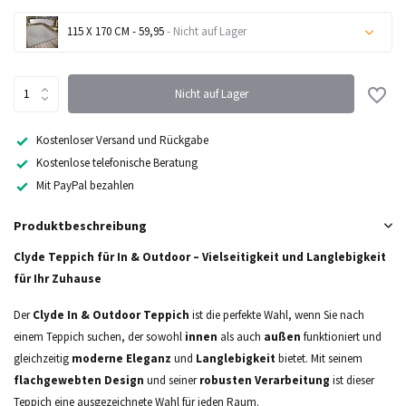
115 X 170 CM - 59,95
- Nicht auf Lager
Nicht auf Lager
Nicht auf Lager
Nicht auf Lager
Kostenloser Versand und Rückgabe
Kostenlose telefonische Beratung
Nicht auf Lager
Mit PayPal bezahlen
Nicht auf Lager
Produktbeschreibung
Nicht auf Lager
Clyde Teppich für In & Outdoor – Vielseitigkeit und Langlebigkeit
für Ihr Zuhause
Der
Clyde In & Outdoor Teppich
ist die perfekte Wahl, wenn Sie nach
einem Teppich suchen, der sowohl
innen
als auch
außen
funktioniert und
gleichzeitig
moderne Eleganz
und
Langlebigkeit
bietet. Mit seinem
flachgewebten Design
und seiner
robusten Verarbeitung
ist dieser
Teppich eine ausgezeichnete Wahl für jeden Raum.