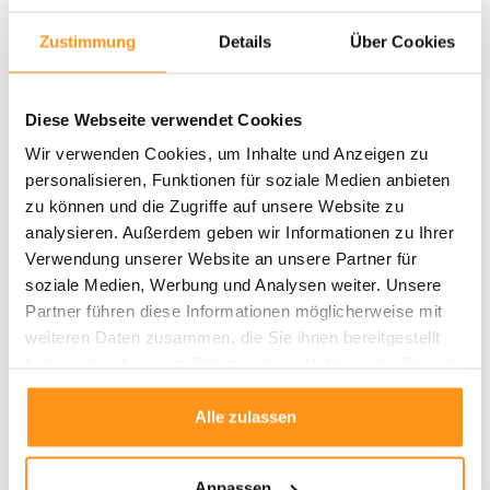
Der
Clyde Teppich
beeindruckt durch moderne, abstrakte Muster, die Ihrem
Zustimmung
Details
Über Cookies
Raum eine
stimmungsvolle Atmosphäre
verleihen. Besonders passend
zum
Bohemian-Stil
, bringt der Teppich eine entspannte, aber dennoch
stylische Note in Ihr Zuhause oder Ihren Außenbereich.
Diese Webseite verwendet Cookies
Eigenschaften:
Wir verwenden Cookies, um Inhalte und Anzeigen zu
Florhöhe:
6 mm – ideal für stark frequentierte Bereiche
personalisieren, Funktionen für soziale Medien anbieten
Rückseite:
Latexrückseite mit Anti-Rutsch-Beschichtung
zu können und die Zugriffe auf unsere Website zu
Pflege:
Staub und Haare lassen sich leicht entfernen; Flecken mit
analysieren. Außerdem geben wir Informationen zu Ihrer
einem feuchten Tuch abwischen
Verwendung unserer Website an unsere Partner für
Geeignet für Haustiere:
Perfekt für Haushalte mit Tieren geeignet
soziale Medien, Werbung und Analysen weiter. Unsere
Herstellungsland:
Belgien
Partner führen diese Informationen möglicherweise mit
Material:
Polypropylen
weiteren Daten zusammen, die Sie ihnen bereitgestellt
Fußbodenheizung:
Geeignet
haben oder die sie im Rahmen Ihrer Nutzung der Dienste
Produktionsmethode:
Gewebt
gesammelt haben.
Alle zulassen
Warum der Clyde Teppich?
Dieser Teppich bietet die ideale Kombination aus
Vielseitigkeit
,
Pflegeleichtigkeit
und
modernem Design
.
Bestellen Sie jetzt
und
Anpassen