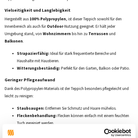
Vielseitigkeit und Langlebigkeit
Hergestellt aus
100% Polypropylen
, ist dieser Teppich sowohl für den
Innenbereich als auch für
Outdoor
-Nutzung geeignet. Er hält jeder
Umgebung stand, von
Wohnzimmern
bis hin zu
Terrassen
und
Balkonen
.
Strapazierfähig:
Ideal für stark frequentierte Bereiche und
Haushalte mit Haustieren.
Witterungsbeständig:
Perfekt für den Garten, Balkon oder Patio.
Geringer Pflegeaufwand
Dank des Polypropylen-Materials ist der Teppich besonders pflegeleicht und
leicht zu reinigen:
Staubsaugen:
Entfernen Sie Schmutz und Haare mühelos.
Fleckenbehandlung:
Flecken können einfach mit einem feuchten
Tuch gereinigt werden.
Modernes Design