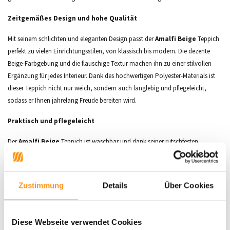
Zeitgemäßes Design und hohe Qualität
Mit seinem schlichten und eleganten Design passt der
Amalfi Beige
Teppich
perfekt zu vielen Einrichtungsstilen, von klassisch bis modern. Die dezente
Beige-Farbgebung und die flauschige Textur machen ihn zu einer stilvollen
Ergänzung für jedes Interieur. Dank des hochwertigen Polyester-Materials ist
dieser Teppich nicht nur weich, sondern auch langlebig und pflegeleicht,
sodass er Ihnen jahrelang Freude bereiten wird.
Praktisch und pflegeleicht
Der
Amalfi Beige
Teppich ist waschbar und dank seiner rutschfesten
Unterseite immer an seinem Platz. Er ist
OEKO-TEX
-zertifiziert, was bedeutet,
dass er frei von Schadstoffen ist und sicher für Ihr Zuhause ist. Verleihen Sie
Ihrem Raum mit diesem praktischen und eleganten Teppich einen Hauch von
Zustimmung
Details
Über Cookies
Komfort und Stil.
Material:
Polyester
Diese Webseite verwendet Cookies
Florhöhe:
10 mm