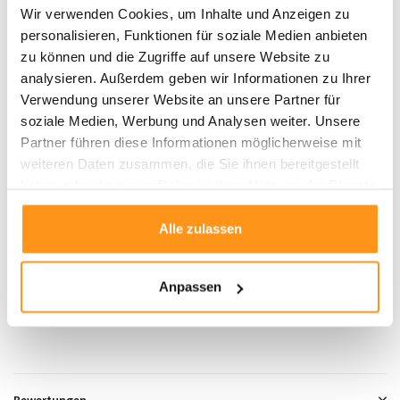
Waschbar und pflegeleicht
Wir verwenden Cookies, um Inhalte und Anzeigen zu
personalisieren, Funktionen für soziale Medien anbieten
Pflegehinweise:
zu können und die Zugriffe auf unsere Website zu
analysieren. Außerdem geben wir Informationen zu Ihrer
Regelmäßig mit einem Staubsauger ohne Bürstenaufsatz reinigen.
Verwendung unserer Website an unsere Partner für
Flecken vorsichtig mit einem feuchten Tuch abtupfen und mit einem
soziale Medien, Werbung und Analysen weiter. Unsere
geeigneten Teppichreiniger entfernen.
Partner führen diese Informationen möglicherweise mit
Der Teppich sollte nicht nass gereinigt werden.
weiteren Daten zusammen, die Sie ihnen bereitgestellt
Eine professionelle Reinigung wird empfohlen, um die Qualität des
haben oder die sie im Rahmen Ihrer Nutzung der Dienste
Teppichs langfristig zu erhalten.
gesammelt haben.
Alle zulassen
Produktdaten
Anpassen
SKU
8720872335506
Bewertungen