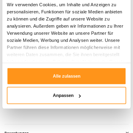
Waschbar und pflegeleicht
Wir verwenden Cookies, um Inhalte und Anzeigen zu
personalisieren, Funktionen für soziale Medien anbieten
Pflegehinweise:
zu können und die Zugriffe auf unsere Website zu
analysieren. Außerdem geben wir Informationen zu Ihrer
Regelmäßig mit einem Staubsauger ohne Bürstenaufsatz reinigen.
Verwendung unserer Website an unsere Partner für
Flecken vorsichtig mit einem feuchten Tuch abtupfen und mit einem
soziale Medien, Werbung und Analysen weiter. Unsere
geeigneten Teppichreiniger entfernen.
Partner führen diese Informationen möglicherweise mit
Der Teppich sollte nicht nass gereinigt werden.
weiteren Daten zusammen, die Sie ihnen bereitgestellt
Eine professionelle Reinigung wird empfohlen, um die Qualität des
haben oder die sie im Rahmen Ihrer Nutzung der Dienste
Teppichs langfristig zu erhalten.
gesammelt haben.
Alle zulassen
Produktdaten
Anpassen
SKU
8720872335490
Bewertungen