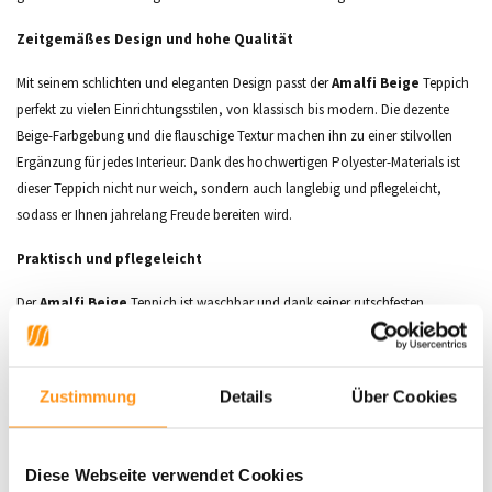
Zeitgemäßes Design und hohe Qualität
Mit seinem schlichten und eleganten Design passt der
Amalfi Beige
Teppich
perfekt zu vielen Einrichtungsstilen, von klassisch bis modern. Die dezente
Beige-Farbgebung und die flauschige Textur machen ihn zu einer stilvollen
Ergänzung für jedes Interieur. Dank des hochwertigen Polyester-Materials ist
dieser Teppich nicht nur weich, sondern auch langlebig und pflegeleicht,
sodass er Ihnen jahrelang Freude bereiten wird.
Praktisch und pflegeleicht
Der
Amalfi Beige
Teppich ist waschbar und dank seiner rutschfesten
Unterseite immer an seinem Platz. Er ist
OEKO-TEX
-zertifiziert, was bedeutet,
dass er frei von Schadstoffen ist und sicher für Ihr Zuhause ist. Verleihen Sie
Ihrem Raum mit diesem praktischen und eleganten Teppich einen Hauch von
Zustimmung
Details
Über Cookies
Komfort und Stil.
Material:
Polyester
Diese Webseite verwendet Cookies
Florhöhe:
10 mm