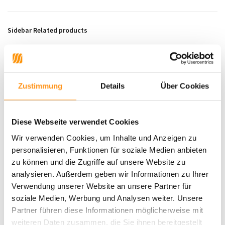
Sidebar Related products
RABATT 27%
Zustimmung
Details
Über Cookies
Diese Webseite verwendet Cookies
Wir verwenden Cookies, um Inhalte und Anzeigen zu
personalisieren, Funktionen für soziale Medien anbieten
Teppich Modern - Marlon
Moderner Teppich - Belos
Wave Schwarz/Grau
Grau/Schwarz/Weiß
zu können und die Zugriffe auf unsere Website zu
analysieren. Außerdem geben wir Informationen zu Ihrer
Verwendung unserer Website an unsere Partner für
soziale Medien, Werbung und Analysen weiter. Unsere
49,95 *
UVP
54,95
39,95 *
Partner führen diese Informationen möglicherweise mit
weiteren Daten zusammen, die Sie ihnen bereitgestellt