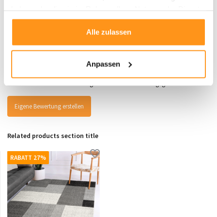
haben oder die sie im Rahmen Ihrer Nutzung der Dienste
gesammelt haben.
Alle zulassen
Bewertungen
0
/
Durchschnitt aus 0 Bewertungen
5
Anpassen
Es wurden noch keine Bewertungen für dieses Produkt abgegeben..
Eigene Bewertung erstellen
Related products section title
RABATT 27%