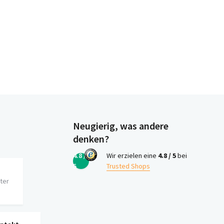
Neugierig, was andere
denken?
4.8 /
Wir erzielen eine
4.8 / 5
bei
5
Trusted Shops
iter