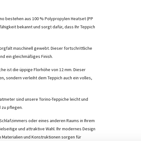
ino bestehen aus 100 % Polypropylen Heatset (PP
rfähigkeit bekannt und sorgt dafür, dass Ihr Teppich
rgfalt maschinell gewebt. Dieser fortschrittliche
nd ein gleichmäßiges Finish.
he ist die üppige Florhöhe von 12 mm. Dieser
en, sondern verleiht dem Teppich auch ein volles,
atmeter sind unsere Torino-Teppiche leicht und
d zu pflegen.
r Schlafzimmers oder eines anderen Raums in Ihrem
ielseitige und attraktive Wahl. Ihr modernes Design
en Materialien und Konstruktionen sorgen für