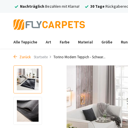
larna!
30 Tage
Rückgaberecht
Kostenlose
Versand und Rückv
Alle Teppiche
Art
Farbe
Material
Größe
Run
Zurück
Startseite
Torino Modern Teppich - Schwar...