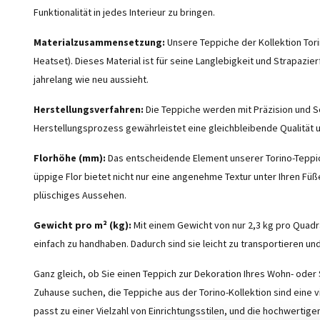
Funktionalität in jedes Interieur zu bringen.
Materialzusammensetzung:
Unsere Teppiche der Kollektion Tor
Heatset). Dieses Material ist für seine Langlebigkeit und Strapazie
jahrelang wie neu aussieht.
Herstellungsverfahren:
Die Teppiche werden mit Präzision und So
Herstellungsprozess gewährleistet eine gleichbleibende Qualität u
Florhöhe (mm):
Das entscheidende Element unserer Torino-Teppic
üppige Flor bietet nicht nur eine angenehme Textur unter Ihren Füß
plüschiges Aussehen.
Gewicht pro m² (kg):
Mit einem Gewicht von nur 2,3 kg pro Quadr
einfach zu handhaben. Dadurch sind sie leicht zu transportieren un
Ganz gleich, ob Sie einen Teppich zur Dekoration Ihres Wohn- ode
Zuhause suchen, die Teppiche aus der Torino-Kollektion sind eine v
passt zu einer Vielzahl von Einrichtungsstilen, und die hochwertig