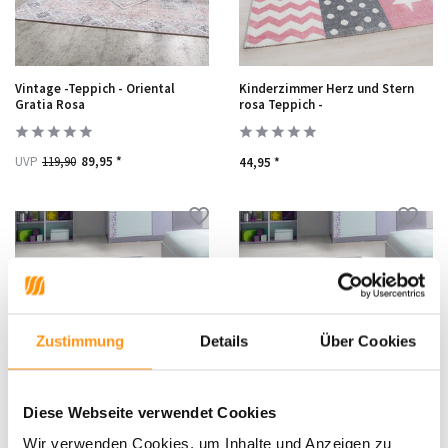
Vintage -Teppich - Oriental
Kinderzimmer Herz und Stern
Gratia Rosa
rosa Teppich -
UVP
119,90
89,95 *
44,95 *
Zustimmung
Details
Über Cookies
Diese Webseite verwendet Cookies
Kinderzimmer Einhorn Rosa
Kinderzimmer Elefant Rosa
Wir verwenden Cookies, um Inhalte und Anzeigen zu
Teppich -
Teppich -