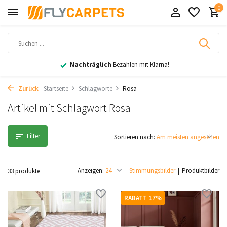
0
30 Tage
Rückgaberecht
Zurück
Startseite
Schlagworte
Rosa
Artikel mit Schlagwort Rosa
Filter
Sortieren nach:
Anzeigen:
Stimmungsbilder
Produktbilder
33 produkte
RABATT 17%