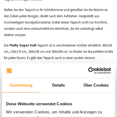
Stellen Sie den Teppich in Ihr Schlafzimmer und genießen Sie die Wärme an
den Füßen jeden Morgen, direkt nach dem Aufstehen. Hergestellt aus
hochwertigem Kunstpelzmaterial, bietet dieser Teppich nicht nur Komfort,
sondern auch eine unbeschreibliche Weichheit, die Sie unbedingt selbst
erleben müssen.
Der
Fluffy Super Soft
Teppich ist in verschiedenen Größen erhältlich: 80x150
cm, 120x170 cm, 160x230 cm und 200x290 cm. So finden Sie die perfekte Größe
für jeden Raum. Es gibt den Teppich auch in einer runden Version.
Hauptmerkmale:
Florhöhe:
ca. 30 mm
Material:
100% Polyester
Zustimmung
Details
Über Cookies
Weich für die Füße, antiallergisch
Geeignet für Fußbodenheizung
Diese Webseite verwendet Cookies
Passt in fast jede Einrichtung
Leicht zu pflegen, antistatisch
Wir verwenden Cookies, um Inhalte und Anzeigen zu
Gewicht:
+/- 1350 gr/m²