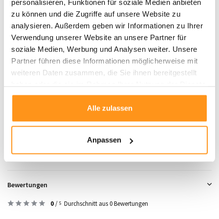
personalisieren, Funktionen für soziale Medien anbieten
Nicht für den Außeneinsatz geeignet
zu können und die Zugriffe auf unsere Website zu
Die Abbildung zeigt die Größe 160x230 cm
analysieren. Außerdem geben wir Informationen zu Ihrer
Details:
Da der Teppich aufgerollt geliefert wird, kann er beim
Verwendung unserer Website an unsere Partner für
Ausrollen etwas holprig sein. Dies verschwindet nach kurzer Zeit von
soziale Medien, Werbung und Analysen weiter. Unsere
selbst. Um es zu beschleunigen, können Sie den Teppich einfach in die
Partner führen diese Informationen möglicherweise mit
entgegengesetzte Richtung aufrollen.
weiteren Daten zusammen, die Sie ihnen bereitgestellt
haben oder die sie im Rahmen Ihrer Nutzung der Dienste
gesammelt haben.
Produktdaten
Alle zulassen
SKU
9507316964480
Anpassen
Bewertungen
0
/
Durchschnitt aus 0 Bewertungen
5