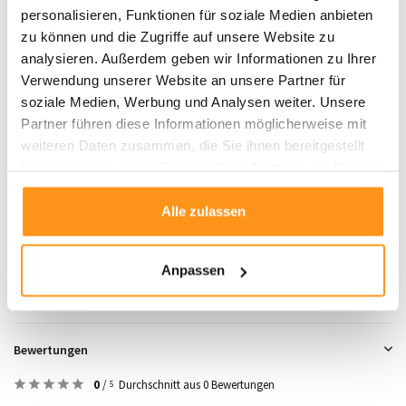
personalisieren, Funktionen für soziale Medien anbieten
Hinweis:
Nach dem Ausrollen können leichte Unebenheiten auftreten, die
zu können und die Zugriffe auf unsere Website zu
mit der Zeit von selbst verschwinden. Ein erneutes Aufrollen in die
analysieren. Außerdem geben wir Informationen zu Ihrer
entgegengesetzte Richtung kann helfen.
Verwendung unserer Website an unsere Partner für
soziale Medien, Werbung und Analysen weiter. Unsere
Bringen Sie mit diesem Wendeteppich von Elle Decoration Stil und Komfort in
Partner führen diese Informationen möglicherweise mit
Ihre Wohn- und Außenbereiche!
weiteren Daten zusammen, die Sie ihnen bereitgestellt
haben oder die sie im Rahmen Ihrer Nutzung der Dienste
gesammelt haben.
Produktdaten
Alle zulassen
SKU
9501272543161
Anpassen
Bewertungen
0
/
Durchschnitt aus 0 Bewertungen
5