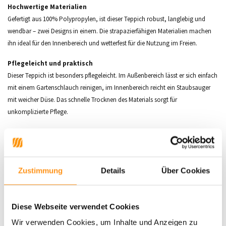
Hochwertige Materialien
Gefertigt aus 100% Polypropylen, ist dieser Teppich robust, langlebig und
wendbar – zwei Designs in einem. Die strapazierfähigen Materialien machen
ihn ideal für den Innenbereich und wetterfest für die Nutzung im Freien.
Pflegeleicht und praktisch
Dieser Teppich ist besonders pflegeleicht. Im Außenbereich lässt er sich einfach
mit einem Gartenschlauch reinigen, im Innenbereich reicht ein Staubsauger
mit weicher Düse. Das schnelle Trocknen des Materials sorgt für
unkomplizierte Pflege.
Eigenschaften
Wendbar:
Zwei verschiedene Designs in einem Teppich
Material:
100% Polypropylen (Vorder- und Rückseite)
Zustimmung
Details
Über Cookies
Pflege:
Leicht zu reinigen, wetterfest und strapazierfähig
Kompatibilität:
Geeignet für Fußbodenheizung
Gewicht:
ca. 1350 g/m²
Diese Webseite verwendet Cookies
Verfügbare Größen:
80x150 cm, 120x170 cm, 160x230 cm, 200x290
Wir verwenden Cookies, um Inhalte und Anzeigen zu
cm