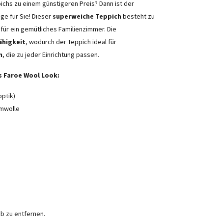
ichs zu einem günstigeren Preis? Dann ist der
ge für Sie! Dieser
superweiche Teppich
besteht zu
 für ein gemütliches Familienzimmer. Die
ähigkeit
, wodurch der Teppich ideal für
n
, die zu jeder Einrichtung passen.
s Faroe Wool Look:
ptik)
mwolle
b zu entfernen.