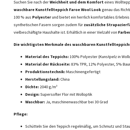
Suchen Sie nach der
Weichheit und dem Komfort
eines Wolltepp
waschbare Kunstfellteppich Faroe Wool Look
genau das Richti
100 % aus
Polyester
und bietet ein herrlich komfortables Erlebnis
synthetischen Fasern sorgen zudem für
zusätzliche Strapazierf
vielbeschäftigte Haushalte ist. Erhältlich in einer Vielzahl von
Farbe
Die wichtigsten Merkmale des waschbaren Kunstfellteppich
Material des Teppichs:
100% Polyester (Kunstpelz in Wollo
Material der Rückseite:
83% TPR, 12% Polyester, 5% Bau
Produktionstechnik:
Maschinengefertigt
Herstellungsland:
China
Dichte:
2040 g/m²
Design:
Supersofter Flor mit Wolloptik
Waschbar:
Ja, maschinenwaschbar bei 30 Grad
Pflege:
Schütteln Sie den Teppich regelmäßig, um Schmutz und Stau