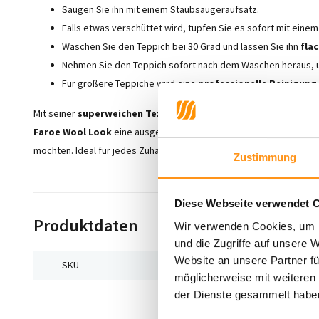
Saugen Sie ihn mit einem Staubsaugeraufsatz.
Falls etwas verschüttet wird, tupfen Sie es sofort mit eine
Waschen Sie den Teppich bei 30 Grad und lassen Sie ihn
fla
Nehmen Sie den Teppich sofort nach dem Waschen heraus,
Für größere Teppiche wird eine
professionelle Reinigung
Mit seiner
superweichen Textur
und seinen
pflegeleichten Eig
Faroe Wool Look
eine ausgezeichnete Wahl für alle, die
Komfort
möchten. Ideal für jedes Zuhause, das sowohl Stil als auch Praktikab
Zustimmung
Diese Webseite verwendet 
Produktdaten
Wir verwenden Cookies, um I
und die Zugriffe auf unsere 
Website an unsere Partner fü
SKU
9502918953719
möglicherweise mit weiteren
der Dienste gesammelt habe