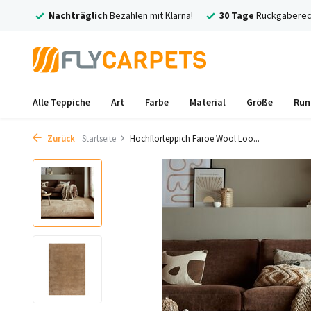
and
Nachträglich
Bezahlen mit Klarna!
30 Tage
Rückgaberech
Alle Teppiche
Art
Farbe
Material
Größe
Run
Zurück
Startseite
Hochflorteppich Faroe Wool Loo...