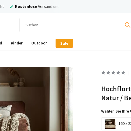
t
Kostenlose
Versand und Rückversand
Nachträglich
Bezahlen
d
Kinder
Outdoor
Sale
Hochflort
Natur / B
Wählen Sie Ihre 
160 x 2