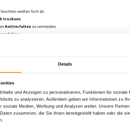
m feuchten weißen Tuch ab.
ch trocknen
.
 um
Knitterfalten
zu vermeiden.
empfohlen.
enschaften
ist der
waschbare Kunstfellteppich
 und Bequemlichkeit
miteinander verbinden
ilität sucht!
Details
Cookies
nhalte und Anzeigen zu personalisieren, Funktionen für soziale
Website zu analysieren. Außerdem geben wir Informationen zu I
r soziale Medien, Werbung und Analysen weiter. Unsere Partner
 Daten zusammen, die Sie ihnen bereitgestellt haben oder die s
n.