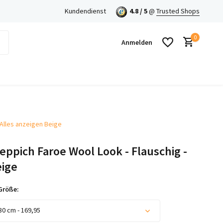
 mit Klarna!
Kundendienst
4.8 / 5
@
Trusted Shops
0
Anmelden
Alles anzeigen Beige
Benutzerkonto anlegen
eppich Faroe Wool Look - Flauschig -
Benutzerkonto anlegen
eige
Größe:
30 cm - 169,95