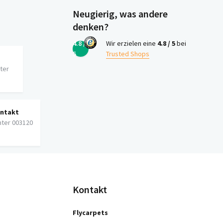
Neugierig, was andere
denken?
4.8 /
Wir erzielen eine
4.8 / 5
bei
5
Trusted Shops
iter
ontakt
nter 003120
Kontakt
Flycarpets