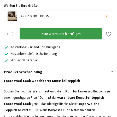
Wählen Sie Ihre Größe:
160 x 230 cm - 169,95
Nicht auf Lager
Zum Warenkorb hinzufügen
Kostenloser Versand und Rückgabe
Kostenlose telefonische Beratung
Mit PayPal bezahlen
Nicht auf Lager
Produktbeschreibung
Faroe Wool Look Waschbarer Kunstfellteppich
Suchen Sie nach der
Weichheit und dem Komfort
eines Wollteppichs zu
einem günstigeren Preis? Dann ist der
waschbare Kunstfellteppich
Faroe Wool Look
genau das Richtige für Sie! Dieser
superweiche
Teppich
besteht zu 100 % aus
Polyester
und bietet ein herrlich
komfortables Erlebnis für ein gemütliches Familienzimmer. Die synthetischen