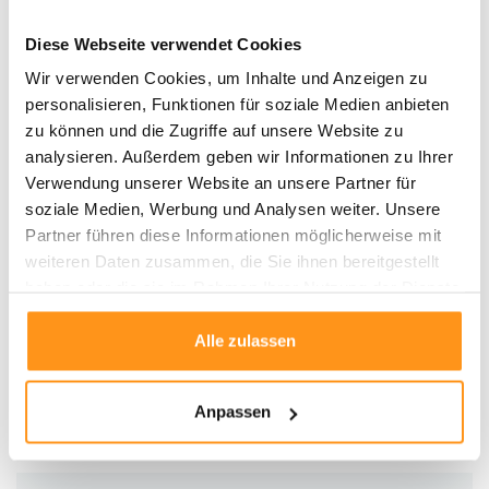
Falls etwas verschüttet wird, tupfen Sie es sofort mit einem feuchten
Diese Webseite verwendet Cookies
weißen Tuch ab.
Waschen Sie den Teppich bei 30 Grad und lassen Sie ihn
flach
Wir verwenden Cookies, um Inhalte und Anzeigen zu
trocknen
.
personalisieren, Funktionen für soziale Medien anbieten
Nehmen Sie den Teppich sofort nach dem Waschen heraus, um
zu können und die Zugriffe auf unsere Website zu
Knitterfalten
zu vermeiden.
analysieren. Außerdem geben wir Informationen zu Ihrer
Für größere Teppiche wird eine
professionelle Reinigung
Verwendung unserer Website an unsere Partner für
empfohlen.
soziale Medien, Werbung und Analysen weiter. Unsere
Partner führen diese Informationen möglicherweise mit
Mit seiner
superweichen Textur
und seinen
pflegeleichten
weiteren Daten zusammen, die Sie ihnen bereitgestellt
Eigenschaften
ist der
waschbare Kunstfellteppich Faroe Wool Look
haben oder die sie im Rahmen Ihrer Nutzung der Dienste
eine ausgezeichnete Wahl für alle, die
Komfort und Bequemlichkeit
gesammelt haben.
miteinander verbinden möchten. Ideal für jedes Zuhause, das sowohl Stil als
Alle zulassen
auch Praktikabilität sucht!
Anpassen
Produktdaten