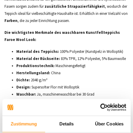
Fasern sorgen zudem für
zusätzliche Strapazierfähigkeit
, wodurch der
Teppich ideal für vielbeschäftigte Haushalte ist. Erhältlich in einer Vielzahl von
Farben
, die zu jeder Einrichtung passen.
Die wichtigsten Merkmale des waschbaren Kunstfellteppichs
Faroe Wool Look:
Material des Teppichs:
100% Polyester (Kunstpelz in Wolloptik)
Material der Rückseite:
83% TPR, 12% Polyester, 5% Baumwolle
Produktionstechnik:
Maschinengefertigt
Herstellungsland:
China
Dichte:
2040 g/m²
Design:
Supersofter Flor mit Wolloptik
Waschbar:
Ja, maschinenwaschbar bei 30 Grad
Pflege:
Schütteln Sie den Teppich regelmäßig, um Schmutz und Staub zu
Zustimmung
Details
Über Cookies
entfernen.
Saugen Sie ihn mit einem Staubsaugeraufsatz.