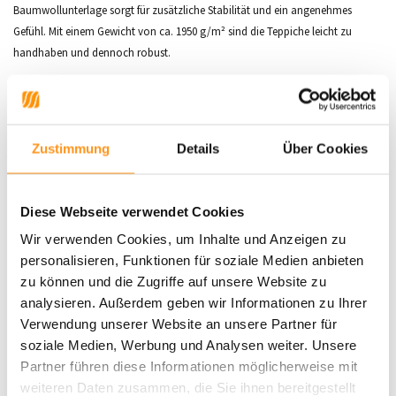
Baumwollunterlage sorgt für zusätzliche Stabilität und ein angenehmes
Gefühl. Mit einem Gewicht von ca. 1950 g/m² sind die Teppiche leicht zu
handhaben und dennoch robust.
Warum die Magna-Kollektion?
Weich und gemütlich:
Ideal für Wohn- und Schlafzimmer.
Hochwertige Materialien:
100 % Polyester mit
Zustimmung
Details
Über Cookies
Baumwollunterlage.
Pflegeleicht:
Einfach zu reinigen und langlebig.
Diese Webseite verwendet Cookies
Bringen Sie mit der
Magna-Kollektion
Stil und Komfort in Ihr Zuhause.
Wir verwenden Cookies, um Inhalte und Anzeigen zu
Jetzt entdecken und bestellen!
personalisieren, Funktionen für soziale Medien anbieten
zu können und die Zugriffe auf unsere Website zu
analysieren. Außerdem geben wir Informationen zu Ihrer
Produktdaten
Verwendung unserer Website an unsere Partner für
soziale Medien, Werbung und Analysen weiter. Unsere
SKU
0616695111817
Partner führen diese Informationen möglicherweise mit
weiteren Daten zusammen, die Sie ihnen bereitgestellt