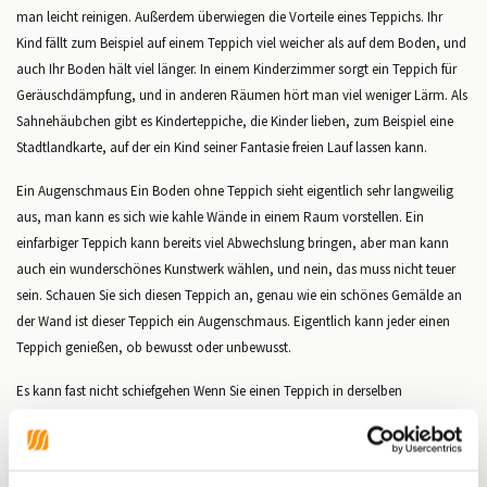
man leicht reinigen. Außerdem überwiegen die Vorteile eines Teppichs. Ihr
Kind fällt zum Beispiel auf einem Teppich viel weicher als auf dem Boden, und
auch Ihr Boden hält viel länger. In einem Kinderzimmer sorgt ein Teppich für
Geräuschdämpfung, und in anderen Räumen hört man viel weniger Lärm. Als
Sahnehäubchen gibt es Kinderteppiche, die Kinder lieben, zum Beispiel eine
Stadtlandkarte, auf der ein Kind seiner Fantasie freien Lauf lassen kann.
Ein Augenschmaus Ein Boden ohne Teppich sieht eigentlich sehr langweilig
aus, man kann es sich wie kahle Wände in einem Raum vorstellen. Ein
einfarbiger Teppich kann bereits viel Abwechslung bringen, aber man kann
auch ein wunderschönes Kunstwerk wählen, und nein, das muss nicht teuer
sein. Schauen Sie sich diesen Teppich an, genau wie ein schönes Gemälde an
der Wand ist dieser Teppich ein Augenschmaus. Eigentlich kann jeder einen
Teppich genießen, ob bewusst oder unbewusst.
Es kann fast nicht schiefgehen Wenn Sie einen Teppich in derselben
Stilrichtung oder in einer passenden Stilrichtung wählen, kann fast nichts
schiefgehen. Niemand wird sich fragen, warum Sie sich für einen Teppich
entschieden haben, und das allein zeigt, dass ein Teppich zur Einrichtung