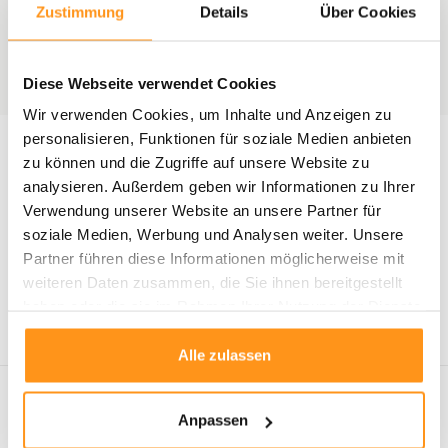
gehört.
Zustimmung
Details
Über Cookies
Diese Webseite verwendet Cookies
Wir verwenden Cookies, um Inhalte und Anzeigen zu
2 april 2023
Durch Flycarpets, 9 februar 2023
personalisieren, Funktionen für soziale Medien anbieten
oor-
Wenn Sie ein Einrichtungstief
Warum ein Vintage-T
zu können und die Zugriffe auf unsere Website zu
hren
haben, erfrischen Sie Ihr
Lesen Sie mehr
analysieren. Außerdem geben wir Informationen zu Ihrer
Zuhause mit einem
Verwendung unserer Website an unsere Partner für
dänischen Look!
soziale Medien, Werbung und Analysen weiter. Unsere
Lesen Sie mehr
Partner führen diese Informationen möglicherweise mit
weiteren Daten zusammen, die Sie ihnen bereitgestellt
haben oder die sie im Rahmen Ihrer Nutzung der Dienste
gesammelt haben.
Alle zulassen
Neueste Artikel
Anpassen