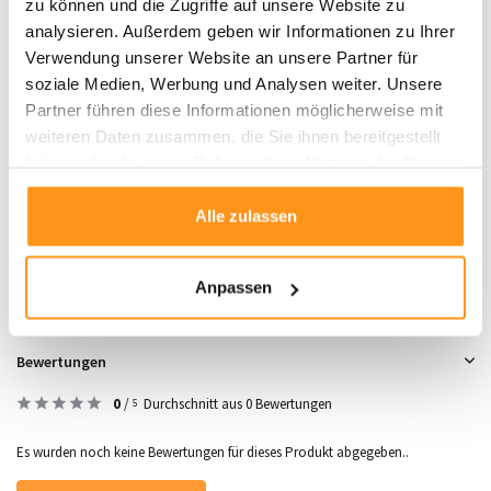
zu können und die Zugriffe auf unsere Website zu
Räume mit dem
Bohemian Arches Taupe Teppich
!
analysieren. Außerdem geben wir Informationen zu Ihrer
Hinweis:
Aufgrund des Schnitzverfahrens können beim Auspacken einige
Verwendung unserer Website an unsere Partner für
lose Fäden sichtbar sein. Nach einmaligem Staubsaugen werden Sie Ihren
soziale Medien, Werbung und Analysen weiter. Unsere
Teppich in vollen Zügen genießen.
Partner führen diese Informationen möglicherweise mit
weiteren Daten zusammen, die Sie ihnen bereitgestellt
haben oder die sie im Rahmen Ihrer Nutzung der Dienste
Produktdaten
gesammelt haben.
Alle zulassen
SKU
9507867723512
Anpassen
Bewertungen
0
/
Durchschnitt aus 0 Bewertungen
5
Es wurden noch keine Bewertungen für dieses Produkt abgegeben..