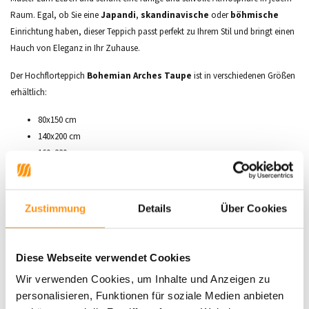
Raum. Egal, ob Sie eine
Japandi
,
skandinavische
oder
böhmische
Einrichtung haben, dieser Teppich passt perfekt zu Ihrem Stil und bringt einen
Hauch von Eleganz in Ihr Zuhause.
Der Hochflorteppich
Bohemian Arches Taupe
ist in verschiedenen Größen
erhältlich:
80x150 cm
140x200 cm
160x230 cm
200x290 cm
240x340 cm
Zustimmung
Details
Über Cookies
Aus
100 % Polyester
und mit einer beeindruckenden
Florhöhe
von
25 mm
bietet dieser Teppich ultimativen Komfort und ein hohes Maß an
Kuscheligkeit. Die
Anti-Rutsch-Beschichtung
sorgt dafür, dass er auch auf
Diese Webseite verwendet Cookies
rutschigen Böden fest an seinem Platz bleibt. Darüber hinaus ist der Teppich
Wir verwenden Cookies, um Inhalte und Anzeigen zu
antiallergisch
und für
Fußbodenheizungen
geeignet, was ihn sowohl
personalisieren, Funktionen für soziale Medien anbieten
stilvoll als auch praktisch macht. Bringen Sie Raffinesse und Komfort in Ihre