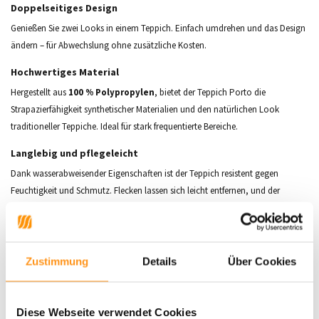
Doppelseitiges Design
Genießen Sie zwei Looks in einem Teppich. Einfach umdrehen und das Design
ändern – für Abwechslung ohne zusätzliche Kosten.
Hochwertiges Material
Hergestellt aus
100 % Polypropylen
, bietet der Teppich Porto die
Strapazierfähigkeit synthetischer Materialien und den natürlichen Look
traditioneller Teppiche. Ideal für stark frequentierte Bereiche.
Langlebig und pflegeleicht
Dank wasserabweisender Eigenschaften ist der Teppich resistent gegen
Feuchtigkeit und Schmutz. Flecken lassen sich leicht entfernen, und der
Teppich trocknet nach der Reinigung schnell – perfekt für aktive Räume.
Komfort und Stil
Mit einer
Florhöhe von 5 mm
verbindet der Teppich Komfort mit einer
Zustimmung
Details
Über Cookies
schlichten Eleganz, die sich nahtlos in moderne und klassische
Einrichtungsstile einfügt.
Diese Webseite verwendet Cookies
Eigenschaften