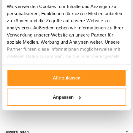
Wir verwenden Cookies, um Inhalte und Anzeigen zu
Wendbar für flexiblen Stil
personalisieren, Funktionen für soziale Medien anbieten
Geeignet für Innen- und Außenbereiche
zu können und die Zugriffe auf unsere Website zu
Pflegeleicht und wasserabweisend
analysieren. Außerdem geben wir Informationen zu Ihrer
Haustierfreundlich und langlebig
Verwendung unserer Website an unsere Partner für
Hergestellt in Belgien
soziale Medien, Werbung und Analysen weiter. Unsere
Verleihen Sie Ihrem Wohn- oder Außenbereich einen Hauch von Vielseitigkeit
Partner führen diese Informationen möglicherweise mit
und Eleganz mit dem
Wendeteppich Round Porto
– die ideale
weiteren Daten zusammen, die Sie ihnen bereitgestellt
Kombination aus Funktionalität und Stil!
haben oder die sie im Rahmen Ihrer Nutzung der Dienste
gesammelt haben.
Alle zulassen
Produktdaten
Anpassen
SKU
9501375414146
Bewertungen