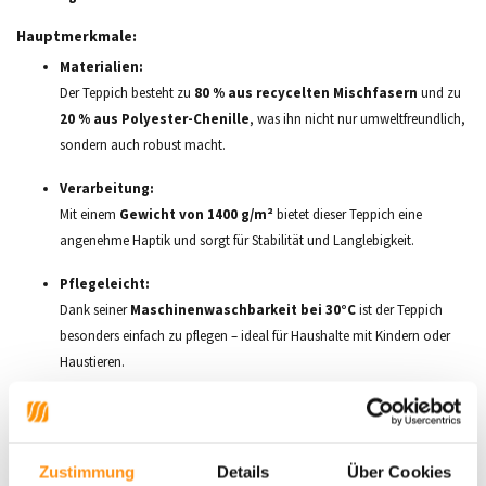
Hauptmerkmale:
Materialien:
Der Teppich besteht zu
80 % aus recycelten Mischfasern
und zu
20 % aus Polyester-Chenille
, was ihn nicht nur umweltfreundlich,
sondern auch robust macht.
Verarbeitung:
Mit einem
Gewicht von 1400 g/m²
bietet dieser Teppich eine
angenehme Haptik und sorgt für Stabilität und Langlebigkeit.
Pflegeleicht:
Dank seiner
Maschinenwaschbarkeit bei 30°C
ist der Teppich
besonders einfach zu pflegen – ideal für Haushalte mit Kindern oder
Haustieren.
Vielseitige Größen:
Erhältlich in der Größe:
Zustimmung
Details
Über Cookies
60x230 cm
, ideal für Flure, kleine Zimmer oder als