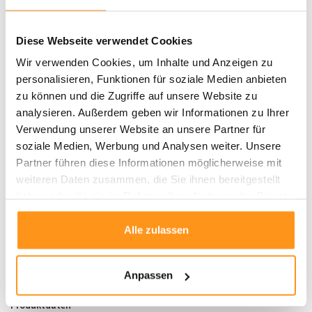
Akzentstück.
Used-Optik:
Diese Webseite verwendet Cookies
Der Teppich kommt mit einer
Used-Optik
, die ihm einen
authentischen
Vintage-Look
verleiht, perfekt, um Ihrem Raum
Wir verwenden Cookies, um Inhalte und Anzeigen zu
Charme und Persönlichkeit zu verleihen.
personalisieren, Funktionen für soziale Medien anbieten
zu können und die Zugriffe auf unsere Website zu
Perfekt für jedes Zuhause
analysieren. Außerdem geben wir Informationen zu Ihrer
Ob im Wohnzimmer, Flur oder Schlafzimmer – der
Windsor Teppich
passt
Verwendung unserer Website an unsere Partner für
sich mühelos verschiedenen Einrichtungsstilen an und verleiht Ihrem Raum
soziale Medien, Werbung und Analysen weiter. Unsere
einen
Hauch von Tradition
. Dank der praktischen Waschbarkeit ist er
Partner führen diese Informationen möglicherweise mit
zudem ideal für das
Familienleben
und erfüllt alle Anforderungen an
weiteren Daten zusammen, die Sie ihnen bereitgestellt
Langlebigkeit und einfache Pflege.
haben oder die sie im Rahmen Ihrer Nutzung der Dienste
gesammelt haben.
Bringen Sie
Stil
und
Funktionalität
in Ihr Zuhause – mit der
Windsor
Alle zulassen
Kollektion
, die mit ihrem Vintage-Design und der einfachen Pflege zu einem
echten
Alltagshelden
wird.
Anpassen
Produktdaten