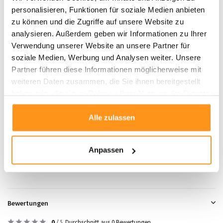
Ockertönen eine einladende und gemütliche Atmosphäre in Ihr Zuhause. Das
personalisieren, Funktionen für soziale Medien anbieten
elegante Design harmoniert hervorragend mit klassischen wie modernen
zu können und die Zugriffe auf unsere Website zu
Einrichtungsstilen.
analysieren. Außerdem geben wir Informationen zu Ihrer
Verwendung unserer Website an unsere Partner für
Verleihen Sie Ihrem Zuhause zeitlose Eleganz
mit der
Antique
soziale Medien, Werbung und Analysen weiter. Unsere
Traditional Kollektion
. Diese Teppiche sind nicht nur ein optisches
Partner führen diese Informationen möglicherweise mit
Highlight, sondern bieten auch Komfort und Qualität, die den Test der Zeit
weiteren Daten zusammen, die Sie ihnen bereitgestellt
bestehen.
haben oder die sie im Rahmen Ihrer Nutzung der Dienste
gesammelt haben.
Alle zulassen
Produktdaten
SKU
9503839899377
Anpassen
Bewertungen
0
/
Durchschnitt aus 0 Bewertungen
5