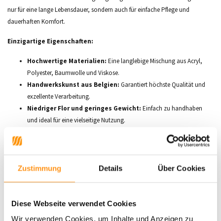
nur für eine lange Lebensdauer, sondern auch für einfache Pflege und
dauerhaften Komfort.
Einzigartige Eigenschaften:
Hochwertige Materialien:
Eine langlebige Mischung aus Acryl,
Polyester, Baumwolle und Viskose.
Handwerkskunst aus Belgien:
Garantiert höchste Qualität und
exzellente Verarbeitung.
Niedriger Flor und geringes Gewicht:
Einfach zu handhaben
und ideal für eine vielseitige Nutzung.
Pflegeleicht:
Perfekt für belebte Wohnräume, ohne dabei an Stil zu
verlieren.
Verfügbare Größen:
Zustimmung
Details
Über Cookies
155x230 cm
200x290 cm
Diese Webseite verwendet Cookies
Der Teppich
Antique Traditional Ochre Yellow
bringt mit seinen warmen
Wir verwenden Cookies, um Inhalte und Anzeigen zu