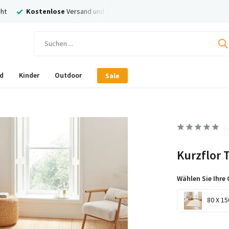
rsand und Rückversand
Nachträglich
Bezahlen mit Klarna!
d
Kinder
Outdoor
Sale
Kurzflor 
Wählen Sie Ihre 
80 X 15