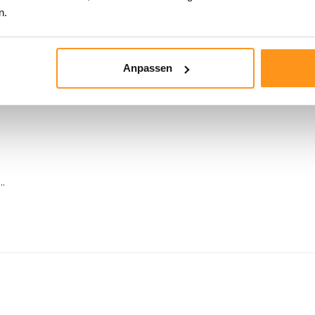
n.
Anpassen
..