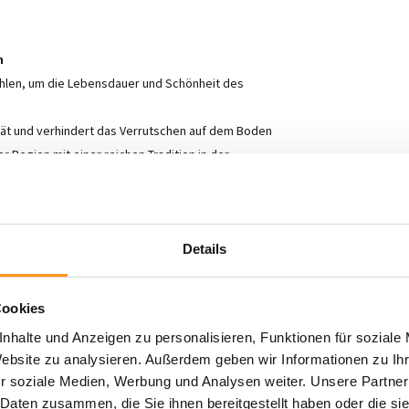
h
ohlen, um die Lebensdauer und Schönheit des
ität und verhindert das Verrutschen auf dem Boden
r Region mit einer reichen Tradition in der
em Design und macht Ihr Zuhause sowohl stilvoll
e schaffen wollen, einen kinderfreundlichen Raum
Details
ich suchen – die
Theora-Kollektion
bietet Ihnen alles.
en Komfort und Luxus. Verleihen Sie Ihrem Zuhause
Cookies
raktischen Teppichen.
nhalte und Anzeigen zu personalisieren, Funktionen für soziale
Website zu analysieren. Außerdem geben wir Informationen zu I
r soziale Medien, Werbung und Analysen weiter. Unsere Partner
 Daten zusammen, die Sie ihnen bereitgestellt haben oder die s