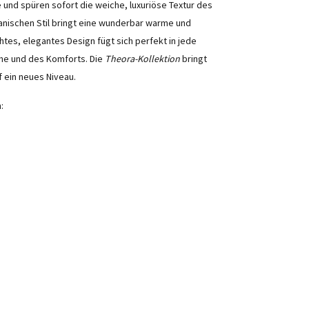
 und spüren sofort die weiche, luxuriöse Textur des
anischen Stil bringt eine wunderbar warme und
tes, elegantes Design fügt sich perfekt in jede
uhe und des Komforts. Die
Theora-Kollektion
bringt
uf ein neues Niveau.
: