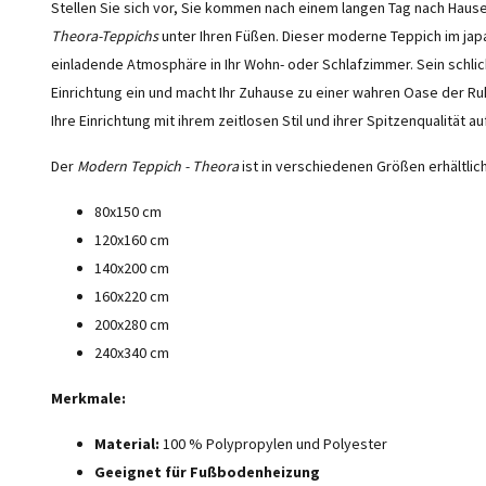
Stellen Sie sich vor, Sie kommen nach einem langen Tag nach Hause
Theora-Teppichs
unter Ihren Füßen. Dieser moderne Teppich im jap
einladende Atmosphäre in Ihr Wohn- oder Schlafzimmer. Sein schlich
Einrichtung ein und macht Ihr Zuhause zu einer wahren Oase der R
Ihre Einrichtung mit ihrem zeitlosen Stil und ihrer Spitzenqualität a
Der
Modern Teppich - Theora
ist in verschiedenen Größen erhältlich
80x150 cm
120x160 cm
140x200 cm
160x220 cm
200x280 cm
240x340 cm
Merkmale:
Material:
100 % Polypropylen und Polyester
Geeignet für Fußbodenheizung