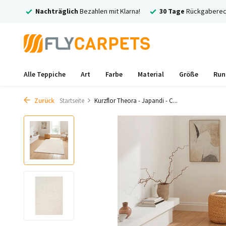
ich
Bezahlen mit Klarna!
30 Tage
Rückgaberecht
Kostenlose
Ve
Alle Teppiche
Art
Farbe
Material
Größe
Run
Zurück
Startseite
Kurzflor Theora - Japandi - C...