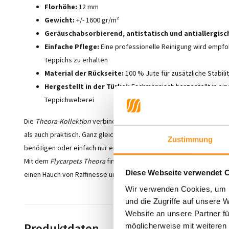
Florhöhe:
12 mm
Gewicht:
+/- 1600 gr/m²
Geräuschabsorbierend, antistatisch und antiallergisc
Einfache Pflege:
Eine professionelle Reinigung wird empf
Teppichs zu erhalten
Material der Rückseite:
100 % Jute für zusätzliche Stabil
Hergestellt in der Türkei:
Fachmännisch hergestellt in eine
Teppichweberei
Die
Theora-Kollektion
verbindet handwerkliches Können mit modern
als auch praktisch. Ganz gleich, ob Sie eine einladende Atmosphär
Zustimmung
benötigen oder einfach nur einen eleganten und funktionalen Tepp
Mit dem
Flycarpets Theora
finden Sie die perfekte Balance zwisch
Diese Webseite verwendet 
einen Hauch von Raffinesse und Komfort mit diesen schönen und p
Wir verwenden Cookies, um I
und die Zugriffe auf unsere 
Website an unsere Partner fü
Produktdaten
möglicherweise mit weiteren