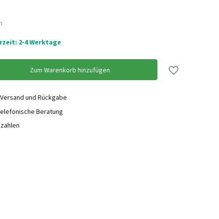
Nicht auf Lager
n
erzeit: 2-4 Werktage
Nicht auf Lager
Zum Warenkorb hinzufügen
Nicht auf Lager
 Versand und Rückgabe
elefonische Beratung
Nicht auf Lager
ezahlen