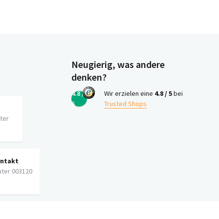
Neugierig, was andere
denken?
4.8 /
Wir erzielen eine
4.8 / 5
bei
5
Trusted Shops
iter
ontakt
nter 003120