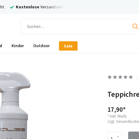
 Rückversand
Nachträglich
Bezahlen mit Klarna!
d
Kinder
Outdoor
Sale
Teppichre
17,90*
* Inkl. MwSt.
zzgl.
Versandkoste