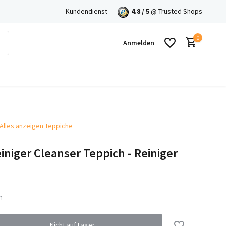
Kundendienst
4.8 / 5
@
Trusted Shops
0
Anmelden
Alles anzeigen Teppiche
Benutzerkonto anlegen
iniger Cleanser Teppich - Reiniger
Benutzerkonto anlegen
n
Nicht auf Lager