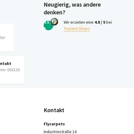
Neugierig, was andere
denken?
4.8 /
Wir erzielen eine
4.8 / 5
bei
5
Trusted Shops
iter
ontakt
nter 003120
Kontakt
Flycarpets
Industriestraße 14