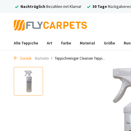
n mit Klarna!
30 Tage
Rückgaberecht
Kostenlose
Versand und
Alle Teppiche
Art
Farbe
Material
Größe
Run
Zurück
Startseite
Teppichreiniger Cleanser Teppi...