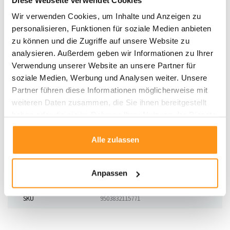
Drehen Sie den Teppich regelmäßig, um eine gleichmäßige Abnutzung
Wir verwenden Cookies, um Inhalte und Anzeigen zu
zu gewährleisten.
personalisieren, Funktionen für soziale Medien anbieten
Technische Details
zu können und die Zugriffe auf unsere Website zu
Material:
100% Jute
analysieren. Außerdem geben wir Informationen zu Ihrer
Durchmesser:
133 cm / 180 cm
Verwendung unserer Website an unsere Partner für
Handgewebt
und beidseitig verwendbar
soziale Medien, Werbung und Analysen weiter. Unsere
Natürliche Haltbarkeit
und zeitloses Design
Partner führen diese Informationen möglicherweise mit
weiteren Daten zusammen, die Sie ihnen bereitgestellt
Mit seiner natürlichen Schönheit und Vielseitigkeit ist der
Juteteppich Capri
haben oder die sie im Rahmen Ihrer Nutzung der Dienste
die perfekte Wahl für ein harmonisches, elegantes Zuhause. Holen Sie sich
gesammelt haben.
jetzt dieses zeitlose Stück Handwerkskunst!
Alle zulassen
Anpassen
Produktdaten
SKU
9503832115771