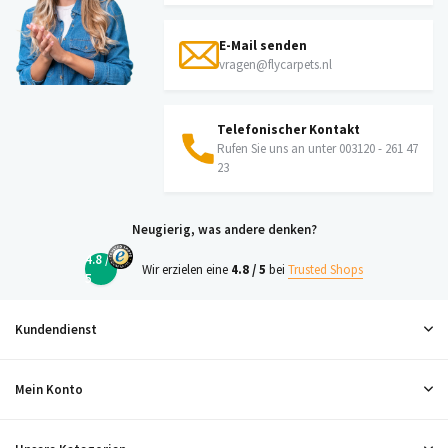
E-Mail senden
vragen@flycarpets.nl
Telefonischer Kontakt
Rufen Sie uns an unter 003120 - 261 47
23
Neugierig, was andere denken?
4.8 /
Wir erzielen eine
4.8 / 5
bei
Trusted Shops
5
Kundendienst
Mein Konto