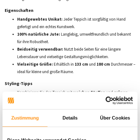
Eigenschaften
Handgewebtes Unikat:
Jeder Teppich ist sorgfältig von Hand
gefertigt und ein echtes Kunstwerk.
100% natürliche Jute:
Langlebig, umweltfreundlich und bekannt
für ihre Robustheit.
Beidseitig verwendbar:
Nutzt beide Seiten für eine längere
Lebensdauer und vielseitige Gestaltungsmöglichkeiten.
Vielseitige Größe:
Erhältlich in
133 cm
und
180 cm
Durchmesser –
ideal für kleine und große Räume.
Styling-Tipps
Kombinieren Sie den Teppich mit
weichen Stoffen
und
grünen
Pflanzen
für eine gemütliche Boho-Ästhetik.
Perfekt als Akzent in Wohnbereichen, Esszimmern oder Schlafräumen.
Zustimmung
Details
Über Cookies
Pflegehinweise
Regelmäßig mit einem Staubsauger ohne rotierende Bürste reinigen.
Flecken sofort mit einem sauberen, trockenen Tuch abtupfen.
Diese Webseite verwendet Cookies