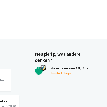
Neugierig, was andere
denken?
4.8 /
Wir erzielen eine
4.8 / 5
bei
5
Trusted Shops
iter
ontakt
nter 003120