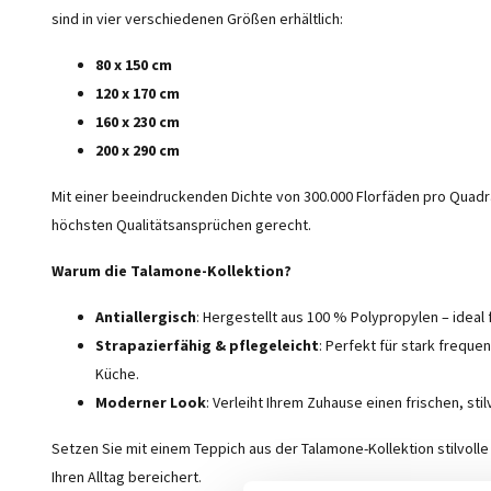
sind in vier verschiedenen Größen erhältlich:
80 x 150 cm
120 x 170 cm
160 x 230 cm
200 x 290 cm
Mit einer beeindruckenden Dichte von 300.000 Florfäden pro Qua
höchsten Qualitätsansprüchen gerecht.
Warum die Talamone-Kollektion?
Antiallergisch
: Hergestellt aus 100 % Polypropylen – ideal f
Strapazierfähig & pflegeleicht
: Perfekt für stark freq
Küche.
Moderner Look
: Verleiht Ihrem Zuhause einen frischen, stil
Setzen Sie mit einem Teppich aus der Talamone-Kollektion stilvolle
Ihren Alltag bereichert.