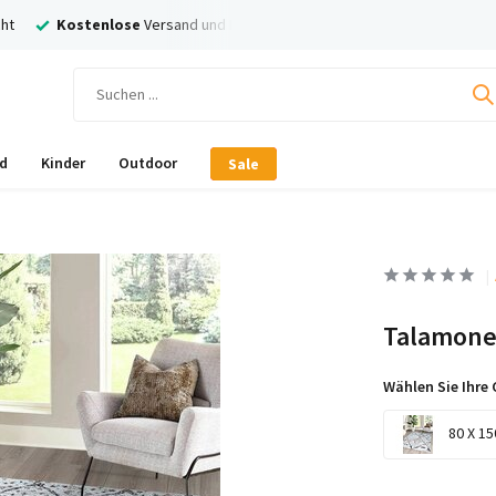
ht
Kostenlose
Versand und Rückversand
Nachträglich
Bezahl
d
Kinder
Outdoor
Sale
Talamone
Wählen Sie Ihre 
80 X 15