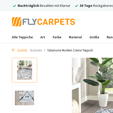
rsand
Nachträglich
Bezahlen mit Klarna!
30 Tage
Rückgaberec
Alle Teppiche
Art
Farbe
Material
Größe
Run
Zurück
Startseite
Talamone Modern Creme Teppich