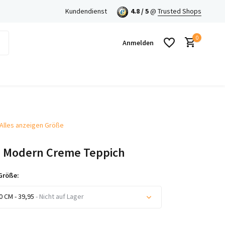
en mit Klarna!
Kundendienst
4.8 / 5
@
Trusted Shops
0
Anmelden
Alles anzeigen Größe
Benutzerkonto anlegen
 Modern Creme Teppich
Benutzerkonto anlegen
Größe:
0 CM - 39,95
- Nicht auf Lager
Nicht auf Lager