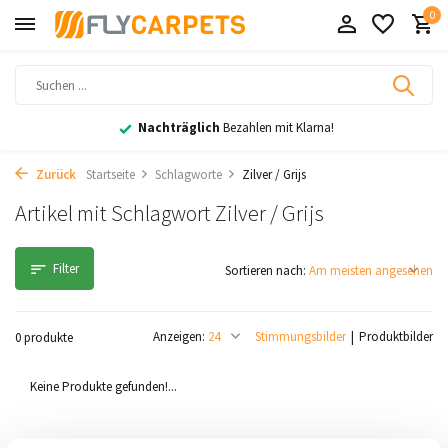
0
Nachträglich
Bezahlen mit Klarna!
Zurück
Startseite
Schlagworte
Zilver / Grijs
Artikel mit Schlagwort Zilver / Grijs
Filter
Sortieren nach:
Anzeigen:
Stimmungsbilder
Produktbilder
0 produkte
Keine Produkte gefunden!...