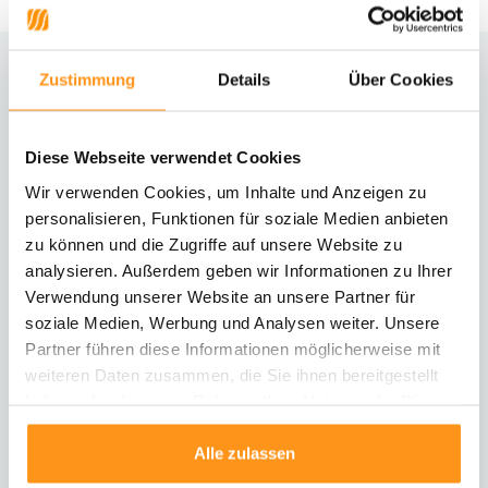
Zustimmung
Details
Über Cookies
Brauchst du Hilfe?
Kontaktiere unseren Kundenservice
Diese Webseite verwendet Cookies
Rücksendung
Wir verwenden Cookies, um Inhalte und Anzeigen zu
Informationen zur Rücksendung
personalisieren, Funktionen für soziale Medien anbieten
zu können und die Zugriffe auf unsere Website zu
analysieren. Außerdem geben wir Informationen zu Ihrer
Direkt chatten
Mit einem Mitarbeiter chatten
Verwendung unserer Website an unsere Partner für
soziale Medien, Werbung und Analysen weiter. Unsere
Partner führen diese Informationen möglicherweise mit
E-Mail senden
weiteren Daten zusammen, die Sie ihnen bereitgestellt
vragen@flycarpets.nl
haben oder die sie im Rahmen Ihrer Nutzung der Dienste
gesammelt haben.
Alle zulassen
Telefonischer Kontakt
Rufen Sie uns an unter 003120 - 261 47