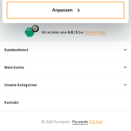
23
Anpassen
Neugierig, was andere denken?
4.8 /
Wir erzielen eine
4.8 / 5
bei
Trusted Shops
5
Kundendienst
Mein Konto
Unsere Kategorien
Kontakt
© 2026 Flycarpets -
Flycarpets
RSS feed