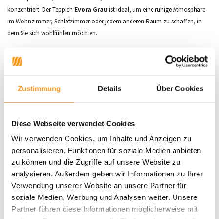
konzentriert. Der Teppich
Evora Grau
ist ideal, um eine ruhige Atmosphäre
im Wohnzimmer, Schlafzimmer oder jedem anderen Raum zu schaffen, in
dem Sie sich wohlfühlen möchten.
Größen:
80x150 cm, 80x300 cm, 120x160 cm, 160x230 cm, 200x290 cm und
240x340 cm
Die
Evora-Kollektion
bietet eine breite Palette an Teppichen mit
Zustimmung
Details
Über Cookies
verschiedenen Mustern und Farben, die modern und zeitgemäß sind. Diese
Teppiche werden mit einem Fokus auf Qualität und Handwerkskunst
hergestellt und erfüllen die
OEKO-TEX®
-Standards für Sicherheit und
Diese Webseite verwendet Cookies
Haltbarkeit. Mit der
Evora-Kollektion
profitieren Sie von hochwertigen
Wir verwenden Cookies, um Inhalte und Anzeigen zu
Materialien und einzigartigen Designs, die Ihr Interieur bereichern, ohne dabei
personalisieren, Funktionen für soziale Medien anbieten
Kompromisse bei der Erschwinglichkeit einzugehen.
zu können und die Zugriffe auf unsere Website zu
analysieren. Außerdem geben wir Informationen zu Ihrer
Verwendung unserer Website an unsere Partner für
Produktdaten
soziale Medien, Werbung und Analysen weiter. Unsere
Partner führen diese Informationen möglicherweise mit
SKU
9502369781558