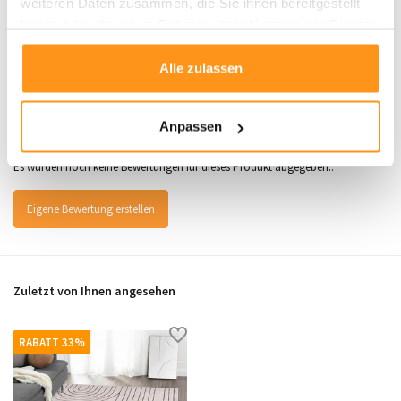
weiteren Daten zusammen, die Sie ihnen bereitgestellt
haben oder die sie im Rahmen Ihrer Nutzung der Dienste
gesammelt haben.
Alle zulassen
Bewertungen
Anpassen
0
/
Durchschnitt aus 0 Bewertungen
5
Es wurden noch keine Bewertungen für dieses Produkt abgegeben..
Eigene Bewertung erstellen
Zuletzt von Ihnen angesehen
RABATT 33%