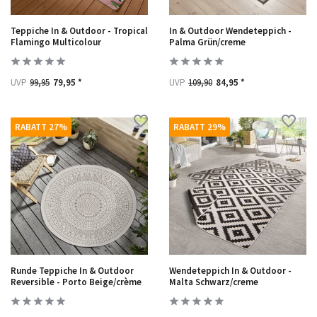
Teppiche In & Outdoor - Tropical
In & Outdoor Wendeteppich -
Flamingo Multicolour
Palma Grün/creme
UVP
99,95
79,95 *
UVP
109,90
84,95 *
RABATT 27%
RABATT 29%
Runde Teppiche In & Outdoor
Wendeteppich In & Outdoor -
Reversible - Porto Beige/crème
Malta Schwarz/creme