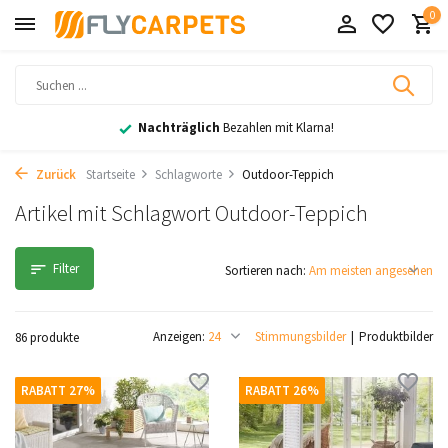
0
30 Tage
Rückgaberecht
Zurück
Startseite
Schlagworte
Outdoor-Teppich
Artikel mit Schlagwort Outdoor-Teppich
Filter
Sortieren nach:
Anzeigen:
Stimmungsbilder
Produktbilder
86 produkte
RABATT 27%
RABATT 26%