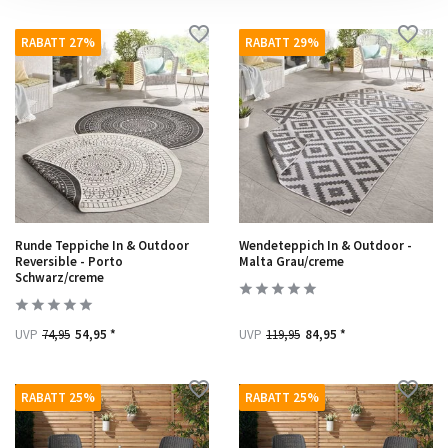
RABATT 27%
RABATT 29%
Runde Teppiche In & Outdoor
Wendeteppich In & Outdoor -
Reversible - Porto
Malta Grau/creme
Schwarz/creme
UVP
74,95
54,95 *
UVP
119,95
84,95 *
RABATT 25%
RABATT 25%