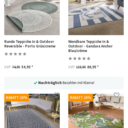
Runde Teppiche In & Outdoor
Wendbare Teppiche In &
Reversible - Porto Grün/creme
Outdoor - Gandara Anchor
Blau/crème
UVP
74,95
54,95 *
UVP
119,90
88,95 *
30 Tage
Rückgaberecht
RABATT 20%
RABATT 20%