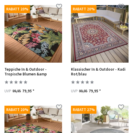
RABATT 20%
RABATT 20%
Teppiche In & Outdoor -
Klassischer In & Outdoor - Kadi
Tropische Blumen &amp
Rot/blau
UVP
99,95
79,95 *
UVP
99,95
79,95 *
RABATT 20%
RABATT 27%