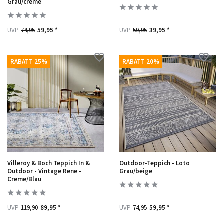
Grau/creme
UVP
74,95
59,95 *
UVP
59,95
39,95 *
RABATT 25%
RABATT 20%
Villeroy & Boch Teppich In &
Outdoor-Teppich - Loto
Outdoor - Vintage Rene -
Grau/beige
Creme/Blau
UVP
119,90
89,95 *
UVP
74,95
59,95 *