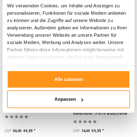
Outdoor-Teppich - Cast
Capri Teppich In & Outdoor
Wir verwenden Cookies, um Inhalte und Anzeigen zu
Beige/grau
personalisieren, Funktionen für soziale Medien anbieten
zu können und die Zugriffe auf unsere Website zu
UVP
74,95
59,95 *
UVP
59,95
44,95 *
analysieren. Außerdem geben wir Informationen zu Ihrer
Verwendung unserer Website an unsere Partner für
soziale Medien, Werbung und Analysen weiter. Unsere
RABATT 25%
RABATT 27%
Partner führen diese Informationen möglicherweise mit
weiteren Daten zusammen, die Sie ihnen bereitgestellt
haben oder die sie im Rahmen Ihrer Nutzung der Dienste
gesammelt haben.
Alle zulassen
Anpassen
Capri Teppich In & Outdoor Blau
Runde Teppiche In & Outdoor
Reversible - Porto Blau/creme
UVP
59,95
44,95 *
UVP
74,95
54,95 *