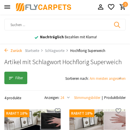
0
Nachträglich
Bezahlen mit Klarna!
Zurück
Startseite
Schlagworte
Hochflorig Superweich
Artikel mit Schlagwort Hochflorig Superweich
Filter
Sortieren nach:
Anzeigen:
Stimmungsbilder
Produktbilder
4 produkte
RABATT 18%
RABATT 18%