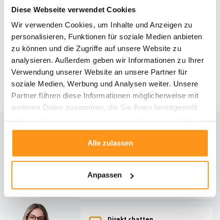
Diese Webseite verwendet Cookies
Wir verwenden Cookies, um Inhalte und Anzeigen zu
Flauschiger Teppich - Einfarbig
Flauschiger Teppich -
Hochflor Superweich -
Unifarbener Hochflor
personalisieren, Funktionen für soziale Medien anbieten
HellGrau/Silber
Superweich - Schwarz
zu können und die Zugriffe auf unsere Website zu
analysieren. Außerdem geben wir Informationen zu Ihrer
UVP
54,95
44,95 *
UVP
99,95
79,95 *
Verwendung unserer Website an unsere Partner für
soziale Medien, Werbung und Analysen weiter. Unsere
Partner führen diese Informationen möglicherweise mit
weiteren Daten zusammen, die Sie ihnen bereitgestellt
haben oder die sie im Rahmen Ihrer Nutzung der Dienste
gesammelt haben.
Brauchst du Hilfe?
Alle zulassen
Kontaktiere unseren Kundenservice
Anpassen
Rücksendung
Informationen zur Rücksendung
Direkt chatten