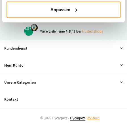
23
Anpassen
Neugierig, was andere denken?
4.8 /
Wir erzielen eine
4.8 / 5
bei
Trusted Shops
5
Kundendienst
Mein Konto
Unsere Kategorien
Kontakt
© 2026 Flycarpets -
Flycarpets
RSS feed