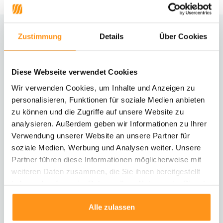
Zustimmung
Details
Über Cookies
Brauchst du Hilfe?
Kontaktiere unseren Kundenservice
Diese Webseite verwendet Cookies
Rücksendung
Wir verwenden Cookies, um Inhalte und Anzeigen zu
Informationen zur Rücksendung
personalisieren, Funktionen für soziale Medien anbieten
zu können und die Zugriffe auf unsere Website zu
analysieren. Außerdem geben wir Informationen zu Ihrer
Direkt chatten
Mit einem Mitarbeiter chatten
Verwendung unserer Website an unsere Partner für
soziale Medien, Werbung und Analysen weiter. Unsere
Partner führen diese Informationen möglicherweise mit
E-Mail senden
weiteren Daten zusammen, die Sie ihnen bereitgestellt
vragen@flycarpets.nl
haben oder die sie im Rahmen Ihrer Nutzung der Dienste
gesammelt haben.
Alle zulassen
Telefonischer Kontakt
Rufen Sie uns an unter 003120 - 261 47