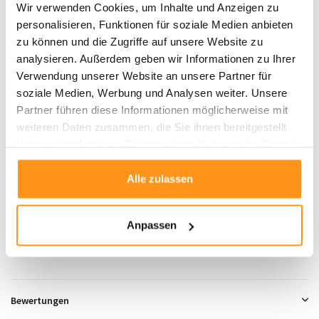
Verwenden Sie eine rutschfeste Matte
unter dem Teppich, um
Wir verwenden Cookies, um Inhalte und Anzeigen zu
das Verrutschen zu verhindern.
personalisieren, Funktionen für soziale Medien anbieten
Drehen Sie den Teppich alle paar Monate
, um eine
zu können und die Zugriffe auf unsere Website zu
gleichmäßige Abnutzung zu gewährleisten und seine Lebensdauer zu
analysieren. Außerdem geben wir Informationen zu Ihrer
verlängern.
Verwendung unserer Website an unsere Partner für
soziale Medien, Werbung und Analysen weiter. Unsere
Der
Sahara Shaggy Berber Teppich
bringt eine warme, einladende
Partner führen diese Informationen möglicherweise mit
Atmosphäre in jeden Raum und ist ideal für diejenigen, die eine gemütliche
weiteren Daten zusammen, die Sie ihnen bereitgestellt
und komfortable Umgebung mit einem Hauch von globalem Stil suchen.
haben oder die sie im Rahmen Ihrer Nutzung der Dienste
gesammelt haben.
Alle zulassen
Produktdaten
SKU
9508897964463
Anpassen
Bewertungen