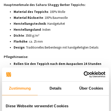
Hauptmerkmale des Sahara Shaggy Berber Teppichs:
Material des Teppichs
: 100% Wolle
Material Rückseite
: 100% Baumwolle
Herstellungstechnik
: Handgetuftet
Herstellungsland
: Indien
Dichte
: 3500 g/m²
Florhöhe
: ca. 25 mm
Design
: Traditionelles Berberdesign mit handgefertigten Details
Pflegehinweise:
Rollen Sie den Teppich nach dem Auspacken 24 Stunden
lang aus
, bevor Sie ihn benutzen, um ihn zu entspannen.
Regelmäßiges Staubsaugen
hilft, den Teppich in Topform zu
halten und die Fasern weich zu erhalten.
Lose Fasern vorsichtig abschneiden
, anstatt sie
Zustimmung
Details
Über Cookies
herauszuziehen.
Flecken sofort mit einem feuchten weißen Tuch abtupfen
,
um die Fasern zu schonen und eine Übersättigung zu vermeiden.
Diese Webseite verwendet Cookies