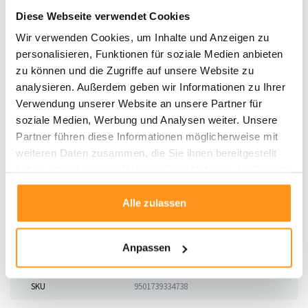
führenden
Lifestyle-Marken
entwickelt. Das Unternehmen ist bekannt für
Diese Webseite verwendet Cookies
seine innovativen und stilvollen Produkte, die darauf abzielen, das Leben der
Wir verwenden Cookies, um Inhalte und Anzeigen zu
Menschen zu verbessern und deren Interieur eine persönliche Note zu
personalisieren, Funktionen für soziale Medien anbieten
verleihen. Mit über
275 Jahren
Geschichte ist
Villeroy & Boch
tief in der
zu können und die Zugriffe auf unsere Website zu
europäischen Kultur verwurzelt und hat mit seinen hochwertigen Keramiken
analysieren. Außerdem geben wir Informationen zu Ihrer
und Porzellanen weltweit einen bleibenden Eindruck hinterlassen.
Verwendung unserer Website an unsere Partner für
Villeroy & Boch
kombiniert
Leidenschaft
mit
Designkompetenz
und
soziale Medien, Werbung und Analysen weiter. Unsere
innovationskraft
und bietet eine breite Palette an Produkten, die alles
Partner führen diese Informationen möglicherweise mit
bieten, was benötigt wird, um ein Haus in ein Zuhause zu verwandeln. Vom
weiteren Daten zusammen, die Sie ihnen bereitgestellt
Fliesen für die Titanic
bis hin zu
Tafelgeschirr für den Vatikan
hat
haben oder die sie im Rahmen Ihrer Nutzung der Dienste
sich das Unternehmen stets durch seine Hingabe an
Qualität
und
Ästhetik
gesammelt haben.
ausgezeichnet.
Alle zulassen
Anpassen
Produktdaten
SKU
9501739334738