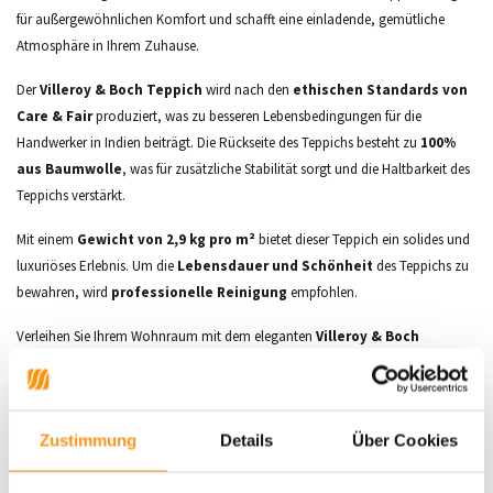
für außergewöhnlichen Komfort und schafft eine einladende, gemütliche
Atmosphäre in Ihrem Zuhause.
Der
Villeroy & Boch Teppich
wird nach den
ethischen Standards von
Care & Fair
produziert, was zu besseren Lebensbedingungen für die
Handwerker in Indien beiträgt. Die Rückseite des Teppichs besteht zu
100%
aus Baumwolle
, was für zusätzliche Stabilität sorgt und die Haltbarkeit des
Teppichs verstärkt.
Mit einem
Gewicht von 2,9 kg pro m²
bietet dieser Teppich ein solides und
luxuriöses Erlebnis. Um die
Lebensdauer und Schönheit
des Teppichs zu
bewahren, wird
professionelle Reinigung
empfohlen.
Verleihen Sie Ihrem Wohnraum mit dem eleganten
Villeroy & Boch
Teppich Francois
eine besondere Note. Dieser Teppich ist mehr als nur ein
dekoratives Element; er ist eine
Investition in Stil
und
Komfort
.
Über Villeroy & Boch
Zustimmung
Details
Über Cookies
Villeroy & Boch
wurde
1748
gegründet und hat sich zu einer der weltweit