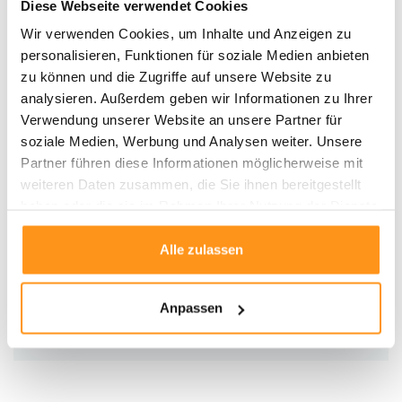
Diese Webseite verwendet Cookies
Geeignet für Fußbodenheizung
Wir verwenden Cookies, um Inhalte und Anzeigen zu
Kurzflor
für einfache Pflege
personalisieren, Funktionen für soziale Medien anbieten
Gewebt
für lange Lebensdauer
zu können und die Zugriffe auf unsere Website zu
Vielseitig:
Ideal für
Innen-
und
Außenbereiche
wie Flure, Küchen,
analysieren. Außerdem geben wir Informationen zu Ihrer
Terrassen und Balkone
Verwendung unserer Website an unsere Partner für
Warum der Flair Teppich?
soziale Medien, Werbung und Analysen weiter. Unsere
Partner führen diese Informationen möglicherweise mit
Der
Flair Teppich
verbindet
Stil
und
Funktionalität
auf elegante Weise
weiteren Daten zusammen, die Sie ihnen bereitgestellt
und bietet sowohl
Komfort
als auch eine
pflegeleichte
Lösung für Ihr
haben oder die sie im Rahmen Ihrer Nutzung der Dienste
Zuhause.
Bestellen Sie jetzt
und verleihen Sie Ihren Räumen sowohl
gesammelt haben.
drinnen als auch draußen eine
zeitlose Schönheit
!
Alle zulassen
Produktdaten
Anpassen
SKU
9503264556876