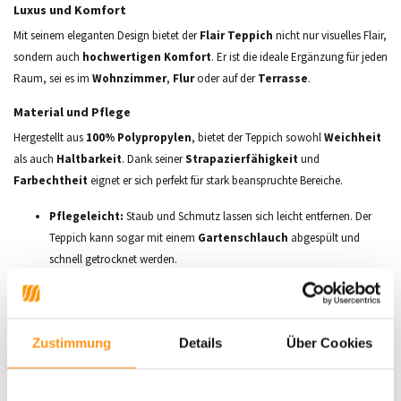
Luxus und Komfort
Mit seinem eleganten Design bietet der
Flair Teppich
nicht nur visuelles Flair,
sondern auch
hochwertigen Komfort
. Er ist die ideale Ergänzung für jeden
Raum, sei es im
Wohnzimmer
,
Flur
oder auf der
Terrasse
.
Material und Pflege
Hergestellt aus
100% Polypropylen
, bietet der Teppich sowohl
Weichheit
als auch
Haltbarkeit
. Dank seiner
Strapazierfähigkeit
und
Farbechtheit
eignet er sich perfekt für stark beanspruchte Bereiche.
Pflegeleicht:
Staub und Schmutz lassen sich leicht entfernen. Der
Teppich kann sogar mit einem
Gartenschlauch
abgespült und
schnell getrocknet werden.
Perfekte Dicke
Mit einer
Florhöhe von nur 3 mm
ist der Teppich besonders
niedrigflorig
,
was nicht nur für einen einfachen
Türdurchgang
sorgt, sondern ihn auch in
Zustimmung
Details
Über Cookies
viele
Einrichtungsstile
integriert.
Eigenschaften: