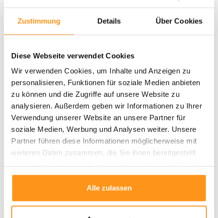
Rundum-Verkettelung
für Formstabilität und Langlebigkeit
Zustimmung
Details
Über Cookies
Eigenschaften
Geeignet für Fußbodenheizung
Schadstoffgeprüft, pflegeleicht und strapazierfähig
Diese Webseite verwendet Cookies
Maschinengewebt für langfristige Nutzung
Wir verwenden Cookies, um Inhalte und Anzeigen zu
Erhältlich in verschiedenen Farben, Designs und Größen
personalisieren, Funktionen für soziale Medien anbieten
zu können und die Zugriffe auf unsere Website zu
Verfügbare Größen
analysieren. Außerdem geben wir Informationen zu Ihrer
80 x 150 cm
Verwendung unserer Website an unsere Partner für
120 x 170 cm
soziale Medien, Werbung und Analysen weiter. Unsere
160 x 230 cm
Partner führen diese Informationen möglicherweise mit
200 x 290 cm
weiteren Daten zusammen, die Sie ihnen bereitgestellt
Hinweis:
Nach dem Ausrollen können leichte Unebenheiten auftreten, die
haben oder die sie im Rahmen Ihrer Nutzung der Dienste
sich schnell legen. Ein erneutes Aufrollen in entgegengesetzter Richtung
gesammelt haben.
beschleunigt den Prozess.
Alle zulassen
Der Terrazo Wendeteppich
ist die ideale Wahl für jeden Raum – ob
Wohnzimmer, Balkon oder Terrasse. Bestellen Sie jetzt und genießen Sie