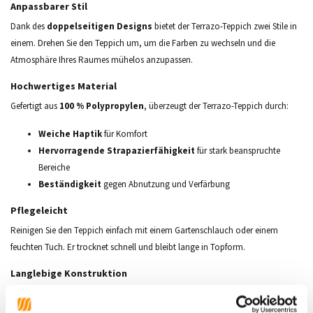
Anpassbarer Stil
Dank des
doppelseitigen Designs
bietet der Terrazo-Teppich zwei Stile in
einem. Drehen Sie den Teppich um, um die Farben zu wechseln und die
Atmosphäre Ihres Raumes mühelos anzupassen.
Hochwertiges Material
Gefertigt aus
100 % Polypropylen
, überzeugt der Terrazo-Teppich durch:
Weiche Haptik
für Komfort
Hervorragende Strapazierfähigkeit
für stark beanspruchte
Bereiche
Beständigkeit
gegen Abnutzung und Verfärbung
Pflegeleicht
Reinigen Sie den Teppich einfach mit einem Gartenschlauch oder einem
feuchten Tuch. Er trocknet schnell und bleibt lange in Topform.
Langlebige Konstruktion
Florhöhe:
ca. 5 mm – ideal für eine moderne Optik
Gewicht:
ca. 1,3 kg/m² – leicht, aber stabil