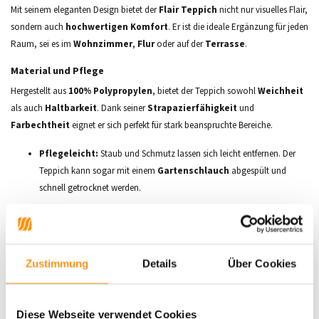
Mit seinem eleganten Design bietet der
Flair Teppich
nicht nur visuelles Flair,
sondern auch
hochwertigen Komfort
. Er ist die ideale Ergänzung für jeden
Raum, sei es im
Wohnzimmer
,
Flur
oder auf der
Terrasse
.
Material und Pflege
Hergestellt aus
100% Polypropylen
, bietet der Teppich sowohl
Weichheit
als auch
Haltbarkeit
. Dank seiner
Strapazierfähigkeit
und
Farbechtheit
eignet er sich perfekt für stark beanspruchte Bereiche.
Pflegeleicht:
Staub und Schmutz lassen sich leicht entfernen. Der
Teppich kann sogar mit einem
Gartenschlauch
abgespült und
schnell getrocknet werden.
Perfekte Dicke
Mit einer
Florhöhe von nur 3 mm
ist der Teppich besonders
niedrigflorig
,
was nicht nur für einen einfachen
Türdurchgang
sorgt, sondern ihn auch in
Zustimmung
Details
Über Cookies
viele
Einrichtungsstile
integriert.
Eigenschaften:
Diese Webseite verwendet Cookies
Geeignet für Fußbodenheizung