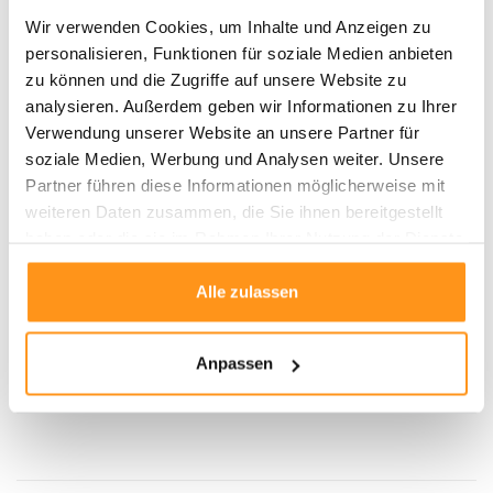
Kurzflor
für einfache Pflege
Wir verwenden Cookies, um Inhalte und Anzeigen zu
Gewebt
für lange Lebensdauer
personalisieren, Funktionen für soziale Medien anbieten
Vielseitig:
Ideal für
Innen-
und
Außenbereiche
wie Flure, Küchen,
zu können und die Zugriffe auf unsere Website zu
Terrassen und Balkone
analysieren. Außerdem geben wir Informationen zu Ihrer
Verwendung unserer Website an unsere Partner für
Warum der Flair Teppich?
soziale Medien, Werbung und Analysen weiter. Unsere
Der
Flair Teppich
verbindet
Stil
und
Funktionalität
auf elegante Weise
Partner führen diese Informationen möglicherweise mit
und bietet sowohl
Komfort
als auch eine
pflegeleichte
Lösung für Ihr
weiteren Daten zusammen, die Sie ihnen bereitgestellt
Zuhause.
Bestellen Sie jetzt
und verleihen Sie Ihren Räumen sowohl
haben oder die sie im Rahmen Ihrer Nutzung der Dienste
drinnen als auch draußen eine
zeitlose Schönheit
!
gesammelt haben.
Alle zulassen
Produktdaten
Anpassen
SKU
9503423976262