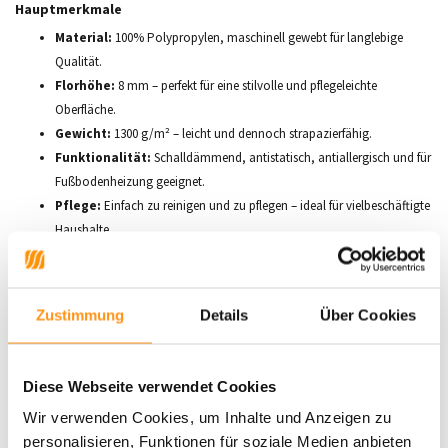
Hauptmerkmale
Material:
100% Polypropylen, maschinell gewebt für langlebige
Qualität.
Florhöhe:
8 mm – perfekt für eine stilvolle und pflegeleichte
Oberfläche.
Gewicht:
1300 g/m² – leicht und dennoch strapazierfähig.
Funktionalität:
Schalldämmend, antistatisch, antiallergisch und für
Fußbodenheizung geeignet.
Pflege:
Einfach zu reinigen und zu pflegen – ideal für vielbeschäftigte
Haushalte.
Verfügbare Größen
Wählen Sie die perfekte Größe für Ihren Raum:
Zustimmung
Details
Über Cookies
80 x 150 cm
120 x 170 cm
160 x 230 cm
Diese Webseite verwendet Cookies
200 x 290 cm
Wir verwenden Cookies, um Inhalte und Anzeigen zu
240 x 340 cm
personalisieren, Funktionen für soziale Medien anbieten