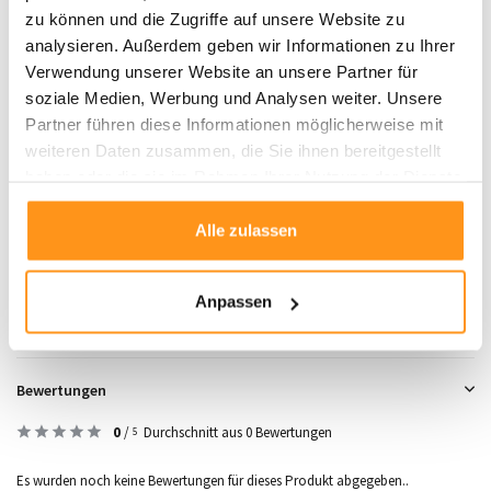
280 x 380 cm
zu können und die Zugriffe auf unsere Website zu
analysieren. Außerdem geben wir Informationen zu Ihrer
Die
Skazar-Kollektion
verbindet zeitlose Ästhetik mit praktischen Vorteilen
Verwendung unserer Website an unsere Partner für
und ist die ideale Wahl, um Ihre Wohnräume stilvoll und bequem zu gestalten.
soziale Medien, Werbung und Analysen weiter. Unsere
Bestellen Sie jetzt
und erleben Sie die perfekte Balance aus Design und
Partner führen diese Informationen möglicherweise mit
Komfort!
weiteren Daten zusammen, die Sie ihnen bereitgestellt
haben oder die sie im Rahmen Ihrer Nutzung der Dienste
gesammelt haben.
Produktdaten
Alle zulassen
SKU
8720872334141
Anpassen
Bewertungen
0
/
Durchschnitt aus 0 Bewertungen
5
Es wurden noch keine Bewertungen für dieses Produkt abgegeben..