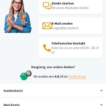
Direkt chatten
Mit einem Mitarbeiter chatten
E-Mail senden
vragen@flycarpets.nl
Telefonischer Kontakt
Rufen Sie uns an unter 003120 - 261 47
23
Neugierig, was andere denken?
4.8 /
Wir erzielen eine
4.8 / 5
bei
Trusted Shops
5
Kundendienst
Mein Konto