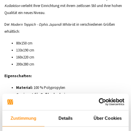
Kollektion
verleiht Ihrer Einrichtung mit ihrem zeitlosen Stil und ihrer hohen
Qualität ein neues Niveau.
Der
Modern Teppich - Ophis Japandi White
ist in verschiedenen Größen
erhältlich:
80x150 cm
133x190 cm
160x220 cm
200x280 cm
Eigenschaften:
Material:
100 % Polypropylen
Geeignet für Fußbodenheizung
Florhöhe:
10 mm Flor, 6 mm Schlinge
Gewicht:
+/- 1600 gr/m²
Geräuschabsorbierend, antistatisch und antiallergisch
Zustimmung
Details
Über Cookies
Einfache Pflege:
Eine professionelle Reinigung wird empfohlen, um
die Lebensdauer und Schönheit des Teppichs zu erhalten