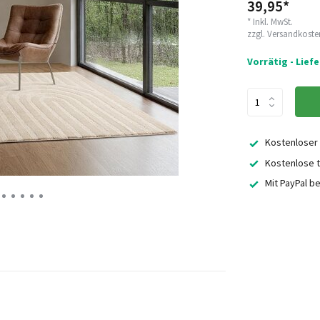
39,95*
* Inkl. MwSt.
zzgl.
Versandkoste
Vorrätig - Lief
Kostenloser
Kostenlose t
Mit PayPal b