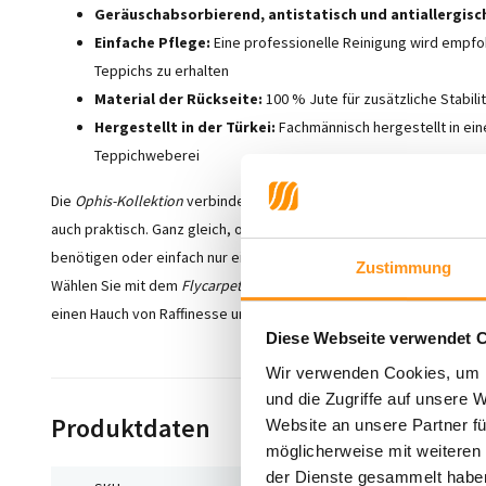
Geräuschabsorbierend, antistatisch und antiallergisc
Einfache Pflege:
Eine professionelle Reinigung wird empf
Teppichs zu erhalten
Material der Rückseite:
100 % Jute für zusätzliche Stabil
Hergestellt in der Türkei:
Fachmännisch hergestellt in eine
Teppichweberei
Die
Ophis-Kollektion
verbindet handwerkliches Können mit modernem
auch praktisch. Ganz gleich, ob Sie eine einladende Atmosphäre sc
benötigen oder einfach nur einen eleganten und funktionalen Tepp
Zustimmung
Wählen Sie mit dem
Flycarpets Ophis
das perfekte Gleichgewicht au
einen Hauch von Raffinesse und Komfort mit diesen schönen und p
Diese Webseite verwendet 
Wir verwenden Cookies, um I
und die Zugriffe auf unsere 
Produktdaten
Website an unsere Partner fü
möglicherweise mit weiteren
der Dienste gesammelt habe