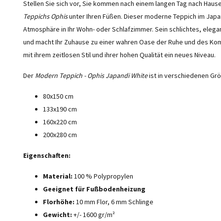
Stellen Sie sich vor, Sie kommen nach einem langen Tag nach Hause
Teppichs Ophis
unter Ihren Füßen. Dieser moderne Teppich im Japa
Atmosphäre in Ihr Wohn- oder Schlafzimmer. Sein schlichtes, elegant
und macht Ihr Zuhause zu einer wahren Oase der Ruhe und des Kom
mit ihrem zeitlosen Stil und ihrer hohen Qualität ein neues Niveau.
Der
Modern Teppich - Ophis Japandi White
ist in verschiedenen Grö
80x150 cm
133x190 cm
160x220 cm
200x280 cm
Eigenschaften:
Material:
100 % Polypropylen
Geeignet für Fußbodenheizung
Florhöhe:
10 mm Flor, 6 mm Schlinge
Gewicht:
+/- 1600 gr/m²