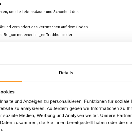
h
ohlen, um die Lebensdauer und Schönheit des
ität und verhindert das Verrutschen auf dem Boden
r Region mit einer langen Tradition in der
 Design und macht Ihr Zuhause sowohl stilvoll als
haffen wollen, einen kinderfreundlichen Raum
ich suchen – die
Ophis-Kollektion
bietet Ihnen alles.
Details
s Komfort und Luxus. Verleihen Sie Ihrem Zuhause
raktischen Teppichen.
Cookies
nhalte und Anzeigen zu personalisieren, Funktionen für soziale
Website zu analysieren. Außerdem geben wir Informationen zu I
r soziale Medien, Werbung und Analysen weiter. Unsere Partner
 Daten zusammen, die Sie ihnen bereitgestellt haben oder die s
n.