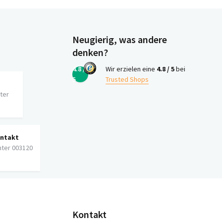
Neugierig, was andere
denken?
4.8 /
Wir erzielen eine
4.8 / 5
bei
5
Trusted Shops
iter
ontakt
nter 003120
Kontakt