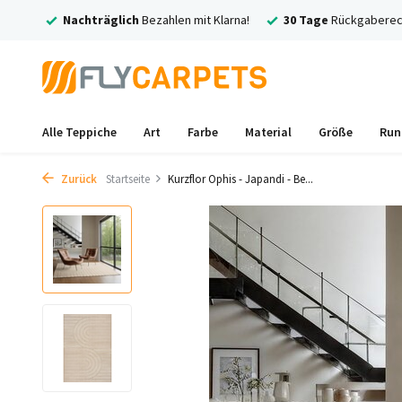
larna!
30 Tage
Rückgaberecht
Kostenlose
Versand und Rückv
Alle Teppiche
Art
Farbe
Material
Größe
Run
Zurück
Startseite
Kurzflor Ophis - Japandi - Be...