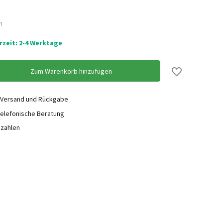
n
erzeit: 2-4 Werktage
Nicht auf Lager
Nicht auf Lager
Zum Warenkorb hinzufügen
 Versand und Rückgabe
elefonische Beratung
ezahlen