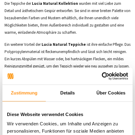
Die Teppiche der
Lucia Natural Kollektion
wurden mit viel Liebe zum
Detail und ästhetischem Gespür entworfen. Sie sind in einer breiten Palette von
bezaubernden Farben und Mustern erhältlich, die Ihnen unendlich viele
Möglichkeiten bieten, Ihren Außenbereich individuell zu gestalten und eine
warme, einladende Atmosphäre zu schaffen.
Ein weiterer Vorteil der
Lucia Natural Teppiche
ist ihre einfache Pflege. Das
Polypropylenmaterial ist fleckenunempfindlich und lässt sich leicht reinigen.
Ein kurzes Abspülen mit Wasser oder, bei hartnäckigen Flecken, ein mildes
Reinigungsmittel genügt, um den Teppich wieder wie neu aussehen zu lassen.
Der
Lucia Natural Teppich
vereint Funktionalität und Stil und ist damit ein
unverzichtbares Element für jeden Innen- oder Außenbereich.
Zustimmung
Details
Über Cookies
Hauptmerkmale:
Florhöhe:
ca. 3 mm
Diese Webseite verwendet Cookies
Material:
100% PP Heat-Set Friese
Wir verwenden Cookies, um Inhalte und Anzeigen zu
Maschinengewebt
personalisieren, Funktionen für soziale Medien anbieten
Geeignet für Fußbodenheizung