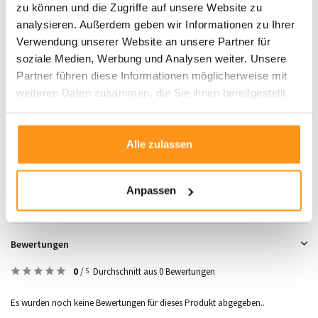
zu können und die Zugriffe auf unsere Website zu
Schalldämmend
analysieren. Außerdem geben wir Informationen zu Ihrer
Einfache Pflege
Verwendung unserer Website an unsere Partner für
Gewicht:
+/- 1600 g/m²
soziale Medien, Werbung und Analysen weiter. Unsere
Antistatisch
Partner führen diese Informationen möglicherweise mit
Das gezeigte Bild zeigt die Größe 160x230 cm
weiteren Daten zusammen, die Sie ihnen bereitgestellt
haben oder die sie im Rahmen Ihrer Nutzung der Dienste
gesammelt haben.
Produktdaten
Alle zulassen
SKU
9505684439814
Anpassen
Bewertungen
0
/
Durchschnitt aus 0 Bewertungen
5
Es wurden noch keine Bewertungen für dieses Produkt abgegeben..