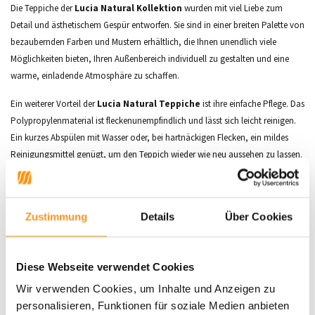
Die Teppiche der
Lucia Natural Kollektion
wurden mit viel Liebe zum
Detail und ästhetischem Gespür entworfen. Sie sind in einer breiten Palette von
bezaubernden Farben und Mustern erhältlich, die Ihnen unendlich viele
Möglichkeiten bieten, Ihren Außenbereich individuell zu gestalten und eine
warme, einladende Atmosphäre zu schaffen.
Ein weiterer Vorteil der
Lucia Natural Teppiche
ist ihre einfache Pflege. Das
Polypropylenmaterial ist fleckenunempfindlich und lässt sich leicht reinigen.
Ein kurzes Abspülen mit Wasser oder, bei hartnäckigen Flecken, ein mildes
Reinigungsmittel genügt, um den Teppich wieder wie neu aussehen zu lassen.
Der
Lucia Natural Teppich
vereint Funktionalität und Stil und ist damit ein
unverzichtbares Element für jeden Innen- oder Außenbereich.
Zustimmung
Details
Über Cookies
Hauptmerkmale:
Florhöhe:
ca. 3 mm
Diese Webseite verwendet Cookies
Material:
100% PP Heat-Set Friese
Wir verwenden Cookies, um Inhalte und Anzeigen zu
Maschinengewebt
personalisieren, Funktionen für soziale Medien anbieten
Geeignet für Fußbodenheizung