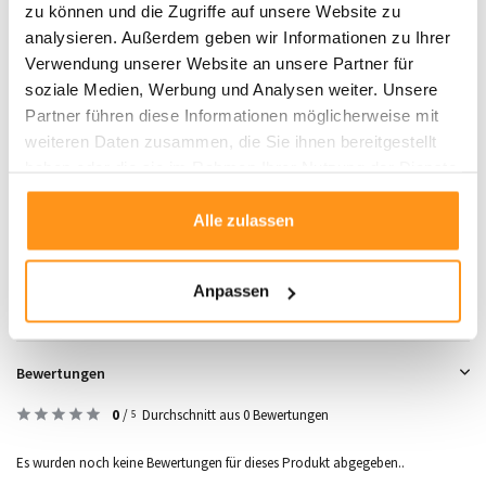
zu können und die Zugriffe auf unsere Website zu
Schalldämmend
analysieren. Außerdem geben wir Informationen zu Ihrer
Einfache Pflege
Verwendung unserer Website an unsere Partner für
Gewicht:
+/- 1600 g/m²
soziale Medien, Werbung und Analysen weiter. Unsere
Antistatisch
Partner führen diese Informationen möglicherweise mit
Das gezeigte Bild zeigt die Größe 160x230 cm
weiteren Daten zusammen, die Sie ihnen bereitgestellt
haben oder die sie im Rahmen Ihrer Nutzung der Dienste
gesammelt haben.
Produktdaten
Alle zulassen
SKU
9507664761731
Anpassen
Bewertungen
0
/
Durchschnitt aus 0 Bewertungen
5
Es wurden noch keine Bewertungen für dieses Produkt abgegeben..