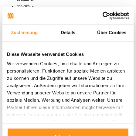
200x280 cm
240x330 cm
Mit der
Belos-Kollektion
bringen Sie modernes Design und praktische
Zustimmung
Details
Über Cookies
Vorteile in Ihre Räume.
Jetzt entdecken und Ihr Interieur mit
zeitgemäßem Stil aufwerten!
Diese Webseite verwendet Cookies
Wir verwenden Cookies, um Inhalte und Anzeigen zu
Produktdaten
personalisieren, Funktionen für soziale Medien anbieten
zu können und die Zugriffe auf unsere Website zu
SKU
7434649434408
analysieren. Außerdem geben wir Informationen zu Ihrer
Verwendung unserer Website an unsere Partner für
soziale Medien, Werbung und Analysen weiter. Unsere
Partner führen diese Informationen möglicherweise mit
Sidebar Related products
weiteren Daten zusammen, die Sie ihnen bereitgestellt
haben oder die sie im Rahmen Ihrer Nutzung der Dienste
RABATT 27%
RABATT 33%
gesammelt haben.