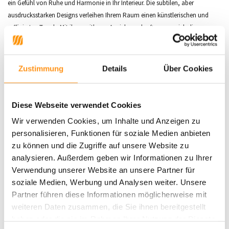
ein Gefühl von Ruhe und Harmonie in Ihr Interieur. Die subtilen, aber
ausdrucksstarken Designs verleihen Ihrem Raum einen künstlerischen und
raffinierten Touch. Mit ihrer zeitlosen Anziehungskraft passen sich diese
Teppiche mühelos verschiedenen Einrichtungsstilen an, von modern bis
klassisch.
Zustimmung
Details
Über Cookies
Verfügbarkeit:
Die Zen-Kollektion ist in verschiedenen Größen erhältlich,
die perfekt zu Ihrem Raum passen. Egal, ob Sie einen kleinen Akzent im Flur
oder ein großes Statement für Ihr Wohnzimmer suchen, unsere Zen Collection
Diese Webseite verwendet Cookies
bietet für jeden Raum etwas.
Wir verwenden Cookies, um Inhalte und Anzeigen zu
Spezifikationen:
personalisieren, Funktionen für soziale Medien anbieten
zu können und die Zugriffe auf unsere Website zu
Florhöhe:
ca. 14 mm
analysieren. Außerdem geben wir Informationen zu Ihrer
Material:
100% Wolle
Verwendung unserer Website an unsere Partner für
Geeignet für Fußbodenheizung
soziale Medien, Werbung und Analysen weiter. Unsere
Einzigartiges 3D-Design
Partner führen diese Informationen möglicherweise mit
Leicht zu pflegen
weiteren Daten zusammen, die Sie ihnen bereitgestellt
Gewicht:
+/- 3700 gr/m²
haben oder die sie im Rahmen Ihrer Nutzung der Dienste
Die Abbildung zeigt die Größe 160x230 cm