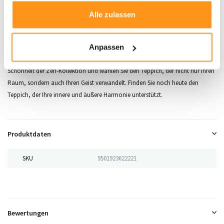
gesammelt haben.
Alle zulassen
Details:
Da der Teppich aufgerollt wurde, kann er beim Ausrollen etwas
holprig sein. Dies verschwindet nach kurzer Zeit von selbst. Einfach in die
entgegengesetzte Richtung aufrollen, um ihn schnell in Form zu bringen.
Anpassen
Entdecken Sie die Zen-Kollektion:
Tauchen Sie ein in die beruhigende
Schönheit der Zen-Kollektion und wählen Sie den Teppich, der nicht nur Ihren
Raum, sondern auch Ihren Geist verwandelt. Finden Sie noch heute den
Teppich, der Ihre innere und äußere Harmonie unterstützt.
Produktdaten
SKU
9501923622221
Bewertungen