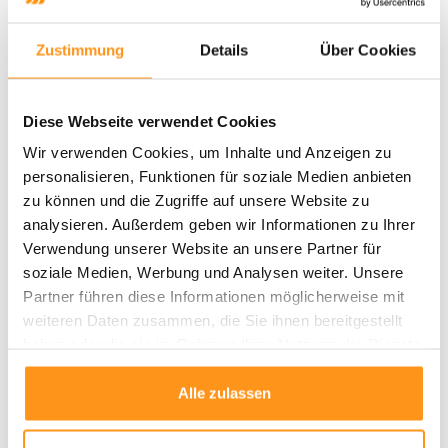
Flusenbildung
: Wolle ist eine Naturfaser; leichte Fusselbildung ist
normal und reduziert sich mit der Zeit.
Zustimmung
Details
Über Cookies
Reinigung
: Saugen Sie den Teppich regelmäßig, um Staub und
Schmutz zu entfernen.
Lose Fasern
: Schneiden Sie diese vorsichtig mit einer Schere ab,
Diese Webseite verwendet Cookies
ohne daran zu ziehen.
Flecken entfernen
: Tupfen Sie verschüttete Flüssigkeiten sofort mit
Wir verwenden Cookies, um Inhalte und Anzeigen zu
einem feuchten weißen Tuch ab. Vermeiden Sie es, die Fasern zu reiben
personalisieren, Funktionen für soziale Medien anbieten
oder zu durchnässen, um die Weichheit zu bewahren.
zu können und die Zugriffe auf unsere Website zu
Nach dem Ausrollen
: Lassen Sie den Teppich
24 Stunden ruhen
,
analysieren. Außerdem geben wir Informationen zu Ihrer
damit er sich in seiner Form entspannen kann.
Verwendung unserer Website an unsere Partner für
soziale Medien, Werbung und Analysen weiter. Unsere
Technische Details
Partner führen diese Informationen möglicherweise mit
Material: 100 % Wolle
weiteren Daten zusammen, die Sie ihnen bereitgestellt
Florhöhe: ca. 10 mm
haben oder die sie im Rahmen Ihrer Nutzung der Dienste
Design: 3D-geometrische Formen mit handgeschnitzten Details
gesammelt haben.
Pflegeleicht und langlebig
Alle zulassen
Bringen Sie mit dem
Shard Multi Teppich
eine Kombination aus
modernem Design und natürlichem Komfort in Ihr Zuhause – die perfekte