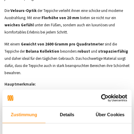
Die
Velours-Optik
der Teppiche verleiht ihnen eine schicke und moderne
Ausstrahlung. Mit einer
Florhöhe von 20 mm
bieten sie nicht nur ein
weiches Gefühl
unter den Füßen, sondern auch ein luxuriöses und
komfortables Erlebnis bei jedem Schritt.
Mit einem
Gewicht von 2600 Gramm pro Quadratmeter
sind die
Teppiche der
Bolana Kollektion
besonders
robust
und
strapazierfähig
und daher ideal für den täglichen Gebrauch. Das hochwertige Material sorgt
dafür, dass die Teppiche auch in stark beanspruchten Bereichen ihre Schönheit
bewahren.
Hauptmerkmale:
Florhöhe:
ca. 20 mm
Material:
100% Polypropylen
Maschinengewebt, antiallergisch
Geeignet für Fußbodenheizung
Zustimmung
Details
Über Cookies
Strapazierfähig & robust
Pflegeleicht, antistatisch