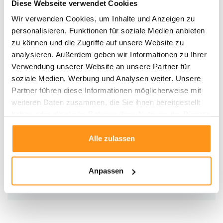
Gewicht:
+/- 2600 gr/m²
Diese Webseite verwendet Cookies
Wir verwenden Cookies, um Inhalte und Anzeigen zu
Details:
personalisieren, Funktionen für soziale Medien anbieten
Da der Teppich aufgerollt wurde, kann er beim Ausrollen etwas holprig
zu können und die Zugriffe auf unsere Website zu
sein. Dies verschwindet nach kurzer Zeit von selbst.
analysieren. Außerdem geben wir Informationen zu Ihrer
Einfach in die entgegengesetzte Richtung aufrollen
, kann
Verwendung unserer Website an unsere Partner für
helfen, den Teppich schnell in Form zu bringen.
soziale Medien, Werbung und Analysen weiter. Unsere
Partner führen diese Informationen möglicherweise mit
Wählen Sie aus den vielseitigen Größenoptionen und bringen Sie mit der
weiteren Daten zusammen, die Sie ihnen bereitgestellt
Bolana Kollektion
einen Hauch von
Komfort und Stil
in Ihre
haben oder die sie im Rahmen Ihrer Nutzung der Dienste
Innenräume. Ob subtiler Akzent oder Statement-Stück – diese Kollektion hat
gesammelt haben.
für jeden Raum das Richtige.
Alle zulassen
Produktdaten
Anpassen
SKU
9506494319921