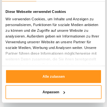
Pflegehinweise:
Drehen Sie den Teppich regelmäßig, um eine gleichmäßige Abnutzung
Diese Webseite verwendet Cookies
zu gewährleisten
Wir verwenden Cookies, um Inhalte und Anzeigen zu
Flecken sofort mit einem feuchten, weißen Tuch abtupfen – nicht
personalisieren, Funktionen für soziale Medien anbieten
reiben
zu können und die Zugriffe auf unsere Website zu
Staubsaugen Sie regelmäßig, um die Textur zu erhalten
analysieren. Außerdem geben wir Informationen zu Ihrer
Schneiden Sie lose Fasern ab, anstatt an ihnen zu ziehen
Verwendung unserer Website an unsere Partner für
soziale Medien, Werbung und Analysen weiter. Unsere
Der
Minerals Uni Modern Teppich
ist eine wertvolle Investition in Stil und
Partner führen diese Informationen möglicherweise mit
Komfort. Er fügt Ihrem Raum nicht nur eine elegante, minimalistische Ästhetik
weiteren Daten zusammen, die Sie ihnen bereitgestellt
hinzu, sondern sorgt auch für ein komfortables und funktionales Ambiente.
haben oder die sie im Rahmen Ihrer Nutzung der Dienste
Mit seiner strapazierfähigen Struktur und den natürlichen Wollfasern bietet
gesammelt haben.
dieser Teppich sowohl ästhetische als auch praktische Vorteile für Ihr
Alle zulassen
Zuhause.
Anpassen
Produktdaten