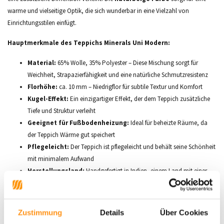
warme und vielseitige Optik, die sich wunderbar in eine Vielzahl von
Einrichtungsstilen einfügt.
Hauptmerkmale des Teppichs Minerals Uni Modern:
Material:
65% Wolle, 35% Polyester – Diese Mischung sorgt für
Weichheit, Strapazierfähigkeit und eine natürliche Schmutzresistenz
Florhöhe:
ca. 10 mm – Niedrigflor für subtile Textur und Komfort
Kugel-Effekt:
Ein einzigartiger Effekt, der dem Teppich zusätzliche
Tiefe und Struktur verleiht
Geeignet für Fußbodenheizung:
Ideal für beheizte Räume, da
der Teppich Wärme gut speichert
Pflegeleicht:
Der Teppich ist pflegeleicht und behält seine Schönheit
mit minimalem Aufwand
Herstellungsland:
Handgefertigt in Indien, einem Land mit einer
reichen Tradition in der Teppichherstellung
Gewicht:
ca. 3200 g/m² – Langlebig und robust
Verfügbare Größen:
80x150 cm, 120x170 cm, 160x230 cm
Zustimmung
Details
Über Cookies