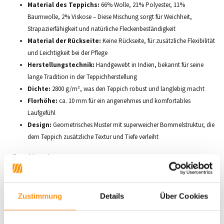
Material des Teppichs:
66% Wolle, 21% Polyester, 11%
Baumwolle, 2% Viskose – Diese Mischung sorgt für Weichheit,
Strapazierfähigkeit und natürliche Fleckenbeständigkeit
Material der Rückseite:
Keine Rückseite, für zusätzliche Flexibilität
und Leichtigkeit bei der Pflege
Herstellungstechnik:
Handgewebt in Indien, bekannt für seine
lange Tradition in der Teppichherstellung
Dichte:
2800 g/m², was den Teppich robust und langlebig macht
Florhöhe:
ca. 10 mm für ein angenehmes und komfortables
Laufgefühl
Design:
Geometrisches Muster mit superweicher Bommelstruktur, die
dem Teppich zusätzliche Textur und Tiefe verleiht
Pflegehinweise:
Rollen Sie den Teppich aus und lassen Sie ihn 24 Stunden ruhen, bevor
Sie ihn benutzen
Zustimmung
Details
Über Cookies
Staubsaugen Sie regelmäßig, um die Fasern in gutem Zustand zu
halten