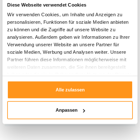
Schneiden Sie lose Fasern ab, anstatt sie herauszuziehen
Diese Webseite verwendet Cookies
Flecken sofort abtupfen und mit einem feuchten weißen Tuch reinigen
Wir verwenden Cookies, um Inhalte und Anzeigen zu
– nicht reiben oder zu nass machen
personalisieren, Funktionen für soziale Medien anbieten
Verwenden Sie eine rutschfeste Matte, um ein Verrutschen des Teppichs
zu können und die Zugriffe auf unsere Website zu
zu verhindern
analysieren. Außerdem geben wir Informationen zu Ihrer
Drehen Sie den Teppich alle paar Monate, um gleichmäßige
Verwendung unserer Website an unsere Partner für
Abnutzung zu gewährleisten
soziale Medien, Werbung und Analysen weiter. Unsere
Der
Minerals Diamond Teppich
ist ideal für moderne Interieurs, die
Partner führen diese Informationen möglicherweise mit
minimalistischen Charme mit strukturierten, praktischen Designs verbinden
weiteren Daten zusammen, die Sie ihnen bereitgestellt
möchten. Mit seiner hochwertigen Verarbeitung und seinem einzigartigen
haben oder die sie im Rahmen Ihrer Nutzung der Dienste
Design wird dieser Teppich sicherlich ein Highlight in Ihrem Zuhause.
gesammelt haben.
Alle zulassen
Produktdaten
Anpassen
SKU
9503691419225