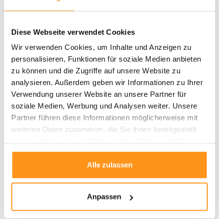
schonen
Lose Fasern:
Schneiden Sie lose Fasern vorsichtig ab, anstatt sie
Diese Webseite verwendet Cookies
herauszuziehen
Fleckenbehandlung:
Bei Verschüttungen sofort mit einem
Wir verwenden Cookies, um Inhalte und Anzeigen zu
feuchten, weißen Tuch abtupfen – vermeiden Sie es, die Fasern zu
personalisieren, Funktionen für soziale Medien anbieten
reiben oder zu übermäßig zu befeuchten
zu können und die Zugriffe auf unsere Website zu
Rutschfeste Matte:
Verwenden Sie eine rutschfeste Matte, um das
analysieren. Außerdem geben wir Informationen zu Ihrer
Verrutschen des Teppichs zu verhindern
Verwendung unserer Website an unsere Partner für
Drehen:
Drehen Sie den Teppich alle paar Monate, um gleichmäßige
soziale Medien, Werbung und Analysen weiter. Unsere
Abnutzung und eine längere Lebensdauer zu gewährleisten
Partner führen diese Informationen möglicherweise mit
weiteren Daten zusammen, die Sie ihnen bereitgestellt
Der
Lois Scallop Border Teppich
eignet sich perfekt für moderne wie auch
haben oder die sie im Rahmen Ihrer Nutzung der Dienste
klassische Interieurs und verleiht jedem Raum ein elegantes, stilvolles
gesammelt haben.
Ambiente. Mit seiner Kombination aus hochwertiger Wolle, praktischen
Alle zulassen
Eigenschaften und ansprechendem Design ist dieser Teppich eine
Bereicherung für jedes Zuhause.
Anpassen