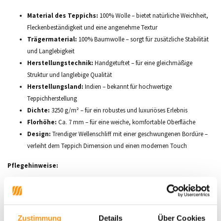
Material des Teppichs:
100% Wolle – bietet natürliche Weichheit,
Fleckenbeständigkeit und eine angenehme Textur
Trägermaterial:
100% Baumwolle – sorgt für zusätzliche Stabilität
und Langlebigkeit
Herstellungstechnik:
Handgetuftet – für eine gleichmäßige
Struktur und langlebige Qualität
Herstellungsland:
Indien – bekannt für hochwertige
Teppichherstellung
Dichte:
3250 g/m² – für ein robustes und luxuriöses Erlebnis
Florhöhe:
Ca. 7 mm – für eine weiche, komfortable Oberfläche
Design:
Trendiger Wellenschliff mit einer geschwungenen Bordüre –
verleiht dem Teppich Dimension und einen modernen Touch
Pflegehinweise:
Ruhen lassen:
Rollen Sie den Teppich aus und lassen Sie ihn 24
Stunden ruhen, bevor Sie ihn benutzen
Staubsaugen:
Saugen Sie regelmäßig ab, um den Teppich in gutem
Zustimmung
Details
Über Cookies
Zustand zu halten, und verwenden Sie keine Bürsten, um die Fasern zu