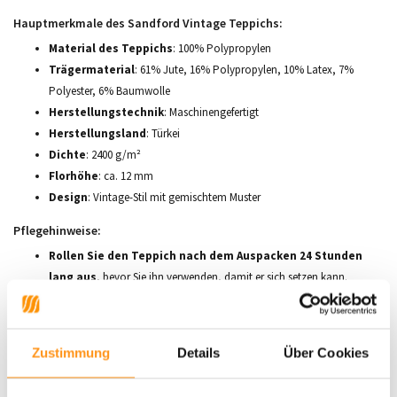
Hauptmerkmale des Sandford Vintage Teppichs:
Material des Teppichs
: 100% Polypropylen
Trägermaterial
: 61% Jute, 16% Polypropylen, 10% Latex, 7%
Polyester, 6% Baumwolle
Herstellungstechnik
: Maschinengefertigt
Herstellungsland
: Türkei
Dichte
: 2400 g/m²
Florhöhe
: ca. 12 mm
Design
: Vintage-Stil mit gemischtem Muster
Pflegehinweise:
Rollen Sie den Teppich nach dem Auspacken 24 Stunden
lang aus
, bevor Sie ihn verwenden, damit er sich setzen kann.
Regelmäßiges Aufschütteln
hilft, Schmutz und Staub zu
entfernen.
Staubsaugen Sie den Teppich regelmäßig
, um ihn in gutem
Zustimmung
Details
Über Cookies
Zustand zu halten.
Lose Fasern vorsichtig abschneiden
, anstatt sie