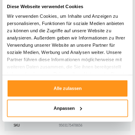
herauszuziehen.
Diese Webseite verwendet Cookies
Verschüttete Flüssigkeiten sofort abtupfen
und mit einem
Wir verwenden Cookies, um Inhalte und Anzeigen zu
feuchten weißen Tuch reinigen.
personalisieren, Funktionen für soziale Medien anbieten
Verwenden Sie eine rutschfeste Matte
, um ein Verrutschen zu
zu können und die Zugriffe auf unsere Website zu
verhindern.
analysieren. Außerdem geben wir Informationen zu Ihrer
Drehen Sie den Teppich alle paar Monate
, um eine
Verwendung unserer Website an unsere Partner für
gleichmäßige Abnutzung zu gewährleisten und seine Lebensdauer zu
soziale Medien, Werbung und Analysen weiter. Unsere
verlängern.
Partner führen diese Informationen möglicherweise mit
Der
Sandford Vintage-Teppich
ist die ideale Wahl für diejenigen, die
weiteren Daten zusammen, die Sie ihnen bereitgestellt
traditionelles Design mit strapazierfähigen Materialien kombinieren möchten.
haben oder die sie im Rahmen Ihrer Nutzung der Dienste
Perfekt für jedes Zimmer, das einen klassischen und langlebigen Look
gesammelt haben.
wünscht.
Alle zulassen
Anpassen
Produktdaten
SKU
9503175478656