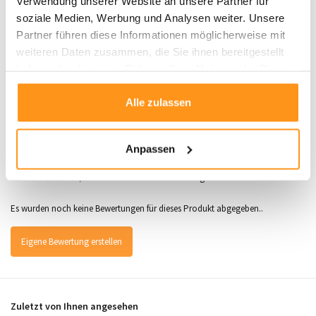
Verwendung unserer Website an unsere Partner für
soziale Medien, Werbung und Analysen weiter. Unsere
Partner führen diese Informationen möglicherweise mit
Produktdaten
weiteren Daten zusammen, die Sie ihnen bereitgestellt
haben oder die sie im Rahmen Ihrer Nutzung der Dienste
SKU
9502288814351
gesammelt haben.
Alle zulassen
Anpassen
Bewertungen
0
/
Durchschnitt aus 0 Bewertungen
5
Es wurden noch keine Bewertungen für dieses Produkt abgegeben..
Eigene Bewertung erstellen
Zuletzt von Ihnen angesehen