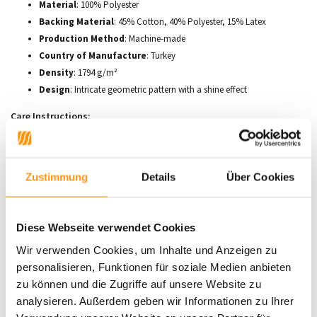
Material
: 100% Polyester
Backing Material
: 45% Cotton, 40% Polyester, 15% Latex
Production Method
: Machine-made
Country of Manufacture
: Turkey
Density
: 1794 g/m²
Design
: Intricate geometric pattern with a shine effect
Care Instructions:
Shake regularly to remove dirt and dust.
Vacuum with no brush to avoid damaging the fibers.
Trim loose fibers, don’t pull them.
Zustimmung
Details
Über Cookies
If something is spilled, immediately blot it with a clean, damp cloth
and let it dry. Shake the rug afterward to refresh the fibers.
Use a non-slip mat to prevent slipping.
Diese Webseite verwendet Cookies
Rotate the rug every few months for even wear and to prolong its life.
Wir verwenden Cookies, um Inhalte und Anzeigen zu
The
Evelyn Blocks Rug
brings a touch of modern style and sophistication
personalisieren, Funktionen für soziale Medien anbieten
to any space with its rich texture and eye-catching design. Perfect for
zu können und die Zugriffe auf unsere Website zu
contemporary interiors, it enhances the beauty of your home.
analysieren. Außerdem geben wir Informationen zu Ihrer