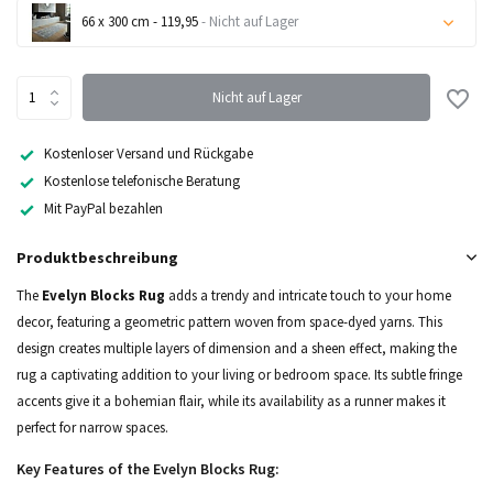
66 x 300 cm - 119,95
- Nicht auf Lager
Nicht auf Lager
Nicht auf Lager
Kostenloser Versand und Rückgabe
Kostenlose telefonische Beratung
Mit PayPal bezahlen
Produktbeschreibung
The
Evelyn Blocks Rug
adds a trendy and intricate touch to your home
decor, featuring a geometric pattern woven from space-dyed yarns. This
design creates multiple layers of dimension and a sheen effect, making the
rug a captivating addition to your living or bedroom space. Its subtle fringe
accents give it a bohemian flair, while its availability as a runner makes it
perfect for narrow spaces.
Key Features of the Evelyn Blocks Rug: